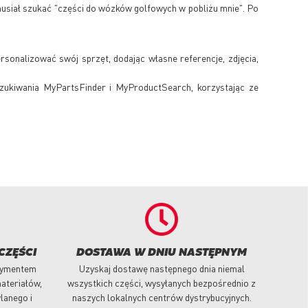
 musiał szukać "części do wózków golfowych w pobliżu mnie". Po
rsonalizować swój sprzęt, dodając własne referencje, zdjęcia,
zukiwania MyPartsFinder i MyProductSearch, korzystając ze
CZĘŚCI
DOSTAWA W DNIU NASTĘPNYM
tymentem
Uzyskaj dostawę następnego dnia niemal
ateriałów,
wszystkich części, wysyłanych bezpośrednio z
lanego i
naszych lokalnych centrów dystrybucyjnych.