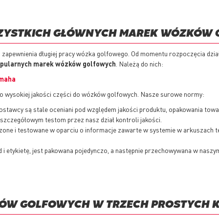
WSZYSTKICH GŁÓWNYCH MAREK WÓZKÓW
o zapewnienia długiej pracy wózka golfowego. Od momentu rozpoczęcia dział
popularnych marek wózków golfowych
. Należą do nich:
maha
ylko wysokiej jakości części do wózków golfowych. Nasze surowe normy:
dostawcy są stale oceniani pod względem jakości produktu, opakowania towa
zczegółowym testom przez nasz dział kontroli jakości.
one i testowane w oparciu o informacje zawarte w systemie w arkuszach t
 i etykietę, jest pakowana pojedynczo, a następnie przechowywana w naszym 
ZKÓW GOLFOWYCH W TRZECH PROSTYCH 