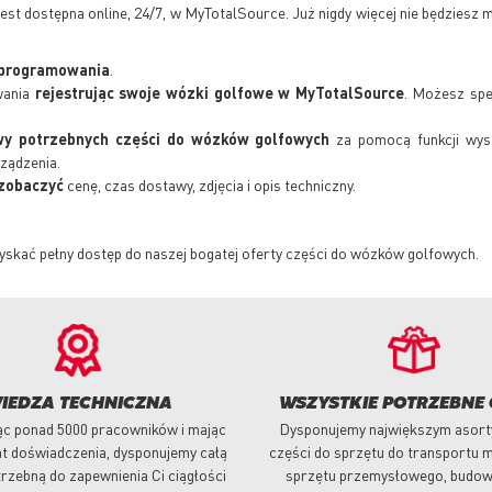
st dostępna online, 24/7, w MyTotalSource. Już nigdy więcej nie będziesz
oprogramowania
.
wania
rejestrując swoje wózki golfowe w MyTotalSource
. Możesz spe
wy potrzebnych części do wózków golfowych
za pomocą funkcji wys
rządzenia.
zobaczyć
cenę, czas dostawy, zdjęcia i opis techniczny.
yskać pełny dostęp do naszej bogatej oferty części do wózków golfowych.
IEDZA TECHNICZNA
WSZYSTKIE POTRZEBNE 
ąc ponad 5000 pracowników i mając
Dysponujemy największym asor
at doświadczenia, dysponujemy całą
części do sprzętu do transportu m
rzebną do zapewnienia Ci ciągłości
sprzętu przemysłowego, budow