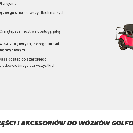
Oferujemy:
tępnego dnia
do wszystkich naszych
Ci najlepszą możliwą obsługę, jaką
ów katalogowych,
z czego
ponad
 magazynowym
.
kasz dostęp do szerokiego
e odpowiedniego dla wszystkich
ZĘŚCI I AKCESORIÓW DO WÓZKÓW GOLF