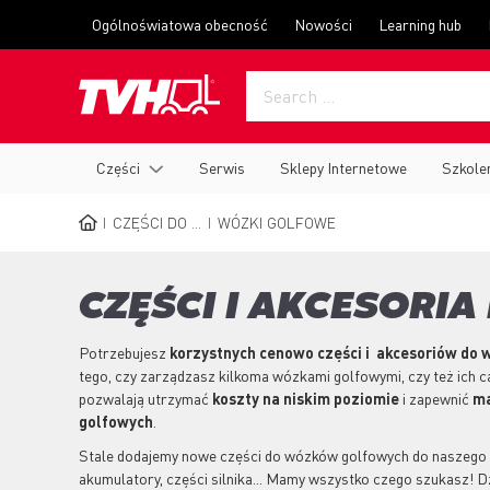
Skip
Top
Ogólnoświatowa obecność
Nowości
Learning hub
to
menu
main
content
Main
Części
Serwis
Sklepy Internetowe
Szkole
navigation
CZĘŚCI DO ...
WÓZKI GOLFOWE
BREADCRUMB
CZĘŚCI I AKCESOR
Potrzebujesz
korzystnych cenowo części i akcesoriów do
w
tego, czy zarządzasz kilkoma wózkami golfowymi, czy też ich ca
pozwalają utrzymać
koszty na niskim poziomie
i zapewnić
ma
golfowych
.
Stale dodajemy nowe części do wózków golfowych do naszego a
akumulatory, części silnika... Mamy wszystko czego szukasz!