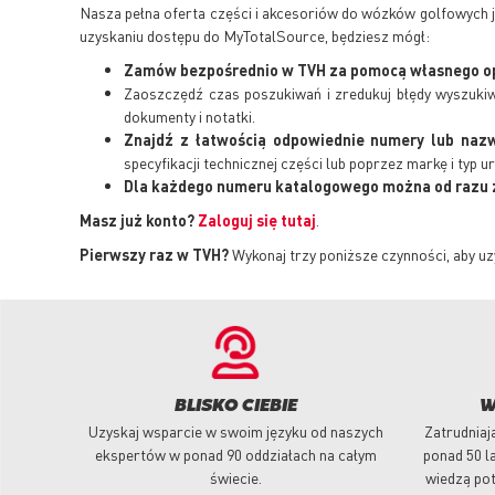
Nasza pełna oferta części i akcesoriów do wózków golfowych je
uzyskaniu dostępu do MyTotalSource, będziesz mógł:
Zamów bezpośrednio w TVH za pomocą własnego 
Zaoszczędź czas poszukiwań i zredukuj błędy wyszuki
dokumenty i notatki.
Znajdź z łatwością odpowiednie numery lub naz
specyfikacji technicznej części lub poprzez markę i typ u
Dla każdego numeru katalogowego można od razu 
Masz już konto?
Zaloguj się tutaj
.
Pierwszy raz w TVH?
Wykonaj trzy poniższe czynności, aby uz
BLISKO CIEBIE
W
Uzyskaj wsparcie w swoim języku od naszych
Zatrudniaj
ekspertów w ponad 90 oddziałach na całym
ponad 50 l
świecie.
wiedzą pot