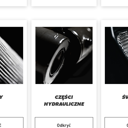
RY
CZĘŚCI
Ś
HYDRAULICZNE
ć
Odkryć