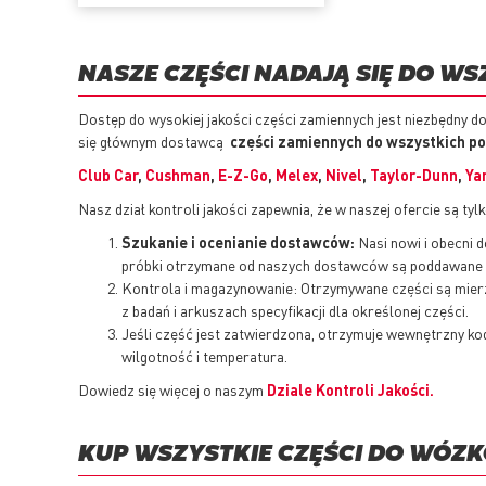
NASZE CZĘŚCI NADAJĄ SIĘ DO 
Dostęp do wysokiej jakości części zamiennych jest niezbędny d
się głównym dostawcą
części zamiennych do wszystkich 
Club Car
,
Cushman
,
E-Z-Go
,
Melex
,
Nivel
,
Taylor-Dunn
,
Ya
Nasz dział kontroli jakości zapewnia, że w naszej ofercie są t
Szukanie i ocenianie dostawców:
Nasi nowi i obecni 
próbki otrzymane od naszych dostawców są poddawane s
Kontrola i magazynowanie: Otrzymywane części są mierz
z badań i arkuszach specyfikacji dla określonej części.
Jeśli część jest zatwierdzona, otrzymuje wewnętrzny kod
wilgotność i temperatura.
Dowiedz się więcej o naszym
Dziale Kontroli Jakości.
KUP WSZYSTKIE CZĘŚCI DO WÓ