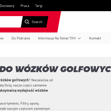
Dostawcy
Praca
Targi
nie
Do Pobrania
Informacje Na Temat TVH
Kontakt
IA DO WÓZKÓW GOLFOWY
ózków golfowych
? Niezależnie od
łą flotą, nasze części zamienne
ksymalną wydajność wózków
sortymentu. Filtry, opony,
 Dzięki naszym częściom zamiennym