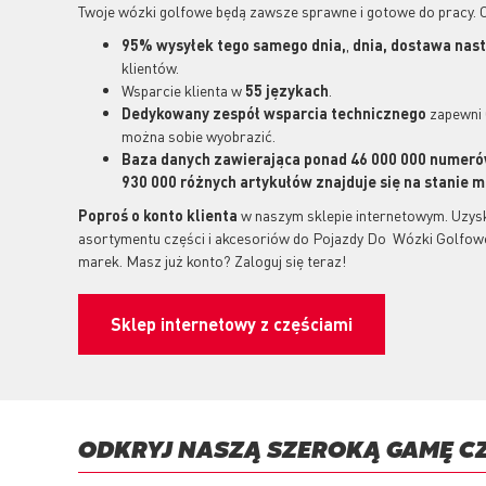
Twoje wózki golfowe będą zawsze sprawne i gotowe do pracy. 
95% wysyłek tego samego dnia,
,
dnia, dostawa nas
klientów.
Wsparcie klienta w
55 językach
.
Dedykowany
zespół wsparcia technicznego
zapewni 
można sobie wyobrazić.
Baza danych zawierająca ponad 46 000 000 numer
930 000 różnych artykułów znajduje się na stanie
Poproś o konto klienta
w naszym sklepie internetowym. Uzys
asortymentu części i akcesoriów do Pojazdy Do Wózki Golfow
marek. Masz już konto? Zaloguj się teraz!
Sklep internetowy z częściami
ODKRYJ NASZĄ SZEROKĄ GAMĘ C