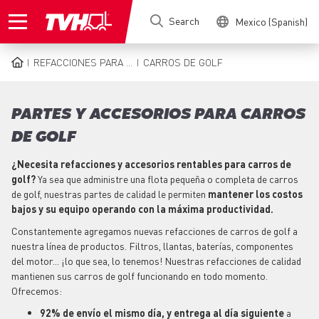
Skip
Search
Mexico (Spanish)
to
main
content
REFACCIONES PARA ...
CARROS DE GOLF
BREADCRUMB
PARTES Y ACCESORIOS PARA CARROS
DE GOLF
¿Necesita refacciones y accesorios rentables para carros de
golf?
Ya sea que administre una flota pequeña o completa de carros
de golf, nuestras partes de calidad le permiten
mantener los costos
bajos y su equipo operando con la máxima productividad.
Constantemente agregamos nuevas refacciones de carros de golf a
nuestra línea de productos. Filtros, llantas, baterías, componentes
del motor... ¡lo que sea, lo tenemos! Nuestras refacciones de calidad
mantienen sus carros de golf funcionando en todo momento.
Ofrecemos:
92% de envío el mismo día, y entrega al día siguiente
a