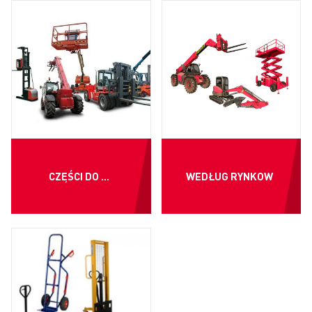
CZĘŚCI DO ...
WEDŁUG RYNKOW