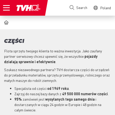
Skip
Search
Poland
to
main
content
BREADCRUMB
CZĘŚCI
Flota sprzętu twojego klienta to ważna inwestycja. Jako zaufany
partner serwisowy chcesz upewnić się, że wszystkie
pojazdy
działają sprawnie i efektywnie
.
Szukasz niezawodnego partnera? TVH dostarcza części do urządzeń
do przeładunku materiałów, sprzętu przemysłowego, rolniczego oraz
małych maszyn do robót ziemnych.
Specjalista od części
od 1969 roku
.
Zajrzyj do naszej bazy danych z
49 500 000 numerów części
.
95%
zamówień jest
wysyłanych tego samego dnia
i
dostarczanych w ciągu 24 godzin w Europie i 48 godzin na
całym świecie.