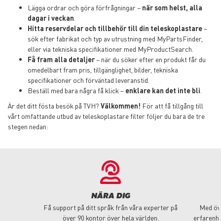
Lägga ordrar och göra förfrågningar –
när som helst, alla
dagar i veckan
.
Hitta reservdelar och tillbehör till din teleskoplastare
–
sök efter fabrikat och typ av utrustning med MyPartsFinder,
eller via tekniska specifikationer med MyProductSearch.
Få fram alla detaljer
– när du söker efter en produkt får du
omedelbart fram pris, tillgänglighet, bilder, tekniska
specifikationer och förväntad leveranstid.
Beställ med bara några få klick –
enklare kan det inte bli
.
Är det ditt fösta besök på TVH?
Välkommen!
För att få tillgång till
vårt omfattande utbud av teleskoplastare filter följer du bara de tre
stegen nedan:
NÄRA DIG
Få support på ditt språk från våra experter på
Med öve
över 90 kontor över hela världen.
erfarenhe