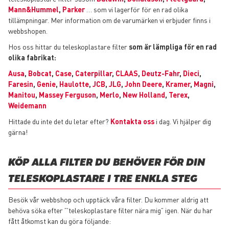
Mann&Hummel
,
Parker
… som vi lagerför för en rad olika
tillämpningar. Mer information om de varumärken vi erbjuder finns i
webbshopen.
Hos oss hittar du teleskoplastare filter
som är lämpliga för en rad
olika fabrikat:
Ausa
,
Bobcat
,
Case
,
Caterpillar
,
CLAAS
,
Deutz-Fahr
,
Dieci
,
Faresin
,
Genie
,
Haulotte
,
JCB
,
JLG
,
John Deere
,
Kramer
,
Magni
,
Manitou
,
Massey Ferguson
,
Merlo
,
New Holland
,
Terex
,
Weidemann
Hittade du inte det du letar efter?
Kontakta oss
i dag. Vi hjälper dig
gärna!
KÖP ALLA FILTER DU BEHÖVER FÖR DIN
TELESKOPLASTARE I TRE ENKLA STEG
Besök vår webbshop och upptäck våra filter. Du kommer aldrig att
behöva söka efter ”'teleskoplastare filter nära mig” igen. När du har
fått åtkomst kan du göra följande: