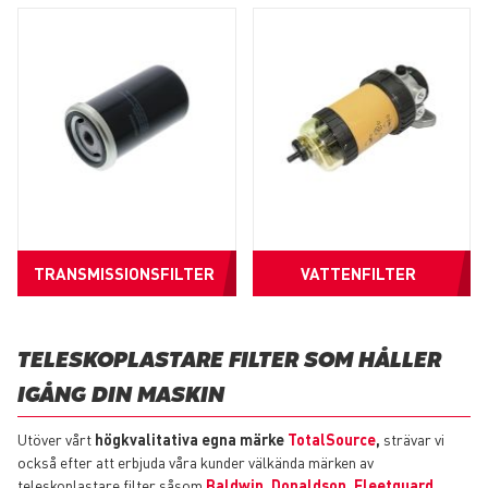
TRANSMISSIONSFILTER
VATTENFILTER
TELESKOPLASTARE FILTER SOM HÅLLER
IGÅNG DIN MASKIN
Utöver vårt
högkvalitativa egna märke
TotalSource
,
strävar vi
också efter att erbjuda våra kunder välkända märken av
teleskoplastare filter såsom
Baldwin
,
Donaldson
,
Fleetguard
,