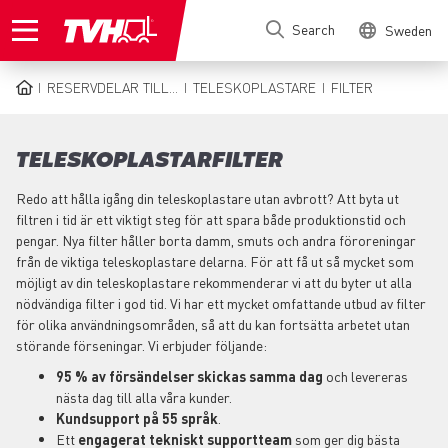
Skip
Search
Sweden
to
main
content
RESERVDELAR TILL...
TELESKOPLASTARE
FILTER
BREADCRUMB
TELESKOPLASTARFILTER
Redo att hålla igång din teleskoplastare utan avbrott? Att byta ut
filtren i tid är ett viktigt steg för att spara både produktionstid och
pengar. Nya filter håller borta damm, smuts och andra föroreningar
från de viktiga teleskoplastare delarna. För att få ut så mycket som
möjligt av din teleskoplastare rekommenderar vi att du byter ut alla
nödvändiga filter i god tid. Vi har ett mycket omfattande utbud av filter
för olika användningsområden, så att du kan fortsätta arbetet utan
störande förseningar. Vi erbjuder följande:
95 % av försändelser skickas samma dag
och levereras
nästa dag till alla våra kunder.
Kundsupport på 55 språk
.
Ett
engagerat tekniskt supportteam
som ger dig bästa