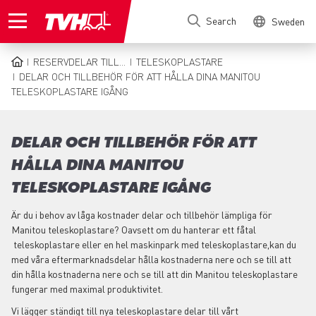
Skip
Search
Sweden
to
main
content
RESERVDELAR TILL...
TELESKOPLASTARE
BREADCRUMB
DELAR OCH TILLBEHÖR FÖR ATT HÅLLA DINA MANITOU
TELESKOPLASTARE IGÅNG
DELAR OCH TILLBEHÖR FÖR ATT
HÅLLA DINA MANITOU
TELESKOPLASTARE IGÅNG
Är du i behov av låga kostnader delar och tillbehör lämpliga för
Manitou teleskoplastare? Oavsett om du hanterar ett fåtal
teleskoplastare eller en hel maskinpark med teleskoplastare,kan du
med våra eftermarknadsdelar hålla kostnaderna nere och se till att
din hålla kostnaderna nere och se till att din Manitou teleskoplastare
fungerar med maximal produktivitet.
Vi lägger ständigt till nya teleskoplastare delar till vårt