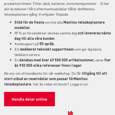
produktsortiment. Filter, däck, batterier, motorkomponenter ... Vi har
allt du behöver! Våra eftermarknadsdelar håller dinManitou
teleskoplastare igång. Vi erbjuder följande:
Stöd för de flesta
om inte alla
Manitou teleskoplastare
modeller.
95 % av försändelser skickas samma dag
och levereras nästa
dag till alla våra kunder.
Kundsupport på
55 språk.
Ett
dedikerat tekniskt supportteam
som ger dig bästa
tänkbara service.
En
databas med över 49 500 000 artikelnummer,
varav
fler
än 930 000 olika referenser finns i lager.
Be oss om ett kundkonto för vår webbshop. Du får
tillgång till ett
stort utbud av reservdelar som passar förManitou
teleskoplastare.
Har du redan ett konto? Logga in nu!
Handla delar online