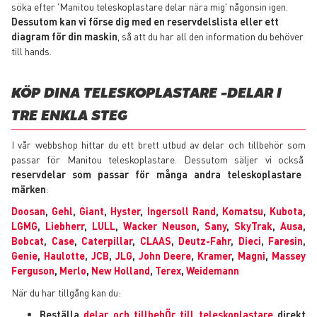
söka efter 'Manitou teleskoplastare delar nära mig' någonsin igen.
Dessutom kan vi förse dig med en reservdelslista eller ett
diagram för din maskin
, så att du har all den information du behöver
till hands.
KÖP DINA TELESKOPLASTARE -DELAR I
TRE ENKLA STEG
I vår webbshop hittar du ett brett utbud av delar och tillbehör som
passar för Manitou teleskoplastare. Dessutom säljer vi också
reservdelar som passar för många andra teleskoplastare
märken
:
Doosan
,
Gehl
,
Giant
,
Hyster
,
Ingersoll Rand
,
Komatsu
,
Kubota
,
LGMG
,
Liebherr
,
LULL
,
Wacker Neuson
,
Sany
,
SkyTrak
,
Ausa
,
Bobcat
,
Case
,
Caterpillar
,
CLAAS
,
Deutz-Fahr
,
Dieci
,
Faresin
,
Genie
,
Haulotte
,
JCB
,
JLG
,
John Deere
,
Kramer
,
Magni
,
Massey
Ferguson
,
Merlo
,
New Holland
,
Terex
,
Weidemann
När du har tillgång kan du:
Beställa
delar och tillbehÖr till teleskoplastare
direkt