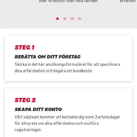
över 90 kontor över hela världen.
erfarenhe
STEG 1
BERÄTTA OM DITT FÖRETAG
Skicka in det här ansökningsformuläret för att specificera
dina affärsbehov och begära ett kundkonto.
STEG 2
SKAPA DITT KONTO
Vårt säljteam kommer att kontakta dig inom 3 arbetsdagar
för att prata om dina affärsbehov och slutföra
registreringen.