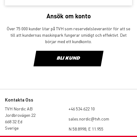
Ansök om konto
Över 75 000 kunder litar på TVH som reservdelsleverantör för att se
till att kundernas maskinpark fungerar smidigt och effektivt. Det
börjar med ett kundkonto.
BLI KUND
Kontakta Oss
TVH Nordic AB
+46 534 622 10
Jordbrovägen 22
sales.nordic@tvh.com
668 32 Ed
Sverige
N 58.8998, E 11.955