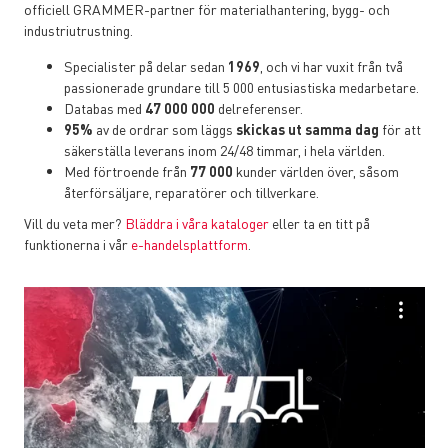
officiell GRAMMER-partner för materialhantering, bygg- och
industriutrustning.
Specialister på delar sedan
1969
, och vi har vuxit från två
passionerade grundare till 5 000 entusiastiska medarbetare.
Databas med
47 000 000
delreferenser.
95%
av de ordrar som läggs
skickas ut samma dag
för att
säkerställa leverans inom 24/48 timmar, i hela världen.
Med förtroende från
77 000
kunder världen över, såsom
återförsäljare, reparatörer och tillverkare.
Vill du veta mer?
Bläddra i våra kataloger
eller ta en titt på
funktionerna i vår
e-handelsplattform
.