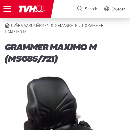
Skip
Search
Sweden
to
main
content
VÅRA VARUMÄRKEN & SAMARBETEN
GRAMMER
BREADCRUMB
MAXIMO M
GRAMMER MAXIMO M
(MSG85/721)