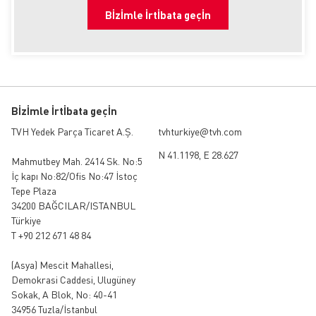
Bİzİmle İrtİbata geçİn
Bİzİmle İrtİbata geçİn
TVH Yedek Parça Ticaret A.Ş.
tvhturkiye@tvh.com
N 41.1198, E 28.627
Mahmutbey Mah. 2414 Sk. No:5
İç kapı No:82/Ofis No:47 İstoç
Tepe Plaza
34200 BAĞCILAR/ISTANBUL
Türkiye
T +90 212 671 48 84
(Asya)
Mescit Mahallesi,
Demokrasi Caddesi, Ulugüney
Sokak, A Blok, No: 40-41
34956 Tuzla/İstanbul