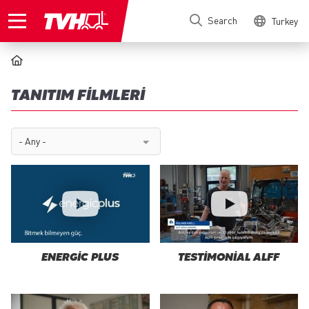
Skip
Search
Turkey
to
main
content
BREADCRUMB
TANITIM FILMLERI
ENERGIC PLUS
TESTIMONIAL ALFF