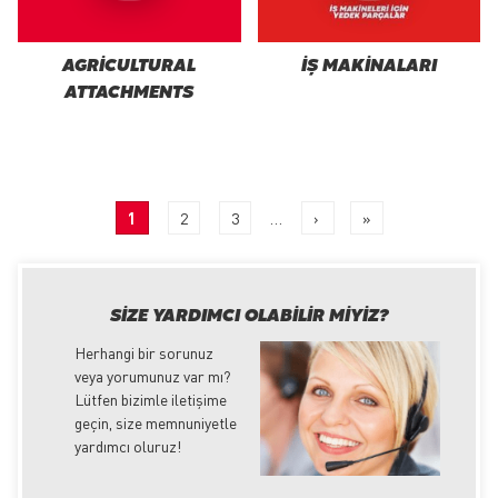
AGRICULTURAL
İŞ MAKINALARI
ATTACHMENTS
PAGINATION
Current
1
Page
2
Page
3
…
Next
›
Last
»
page
page
page
SIZE YARDIMCI OLABILIR MIYIZ?
Herhangi bir sorunuz
veya yorumunuz var mı?
Lütfen bizimle iletişime
geçin, size memnuniyetle
yardımcı oluruz!