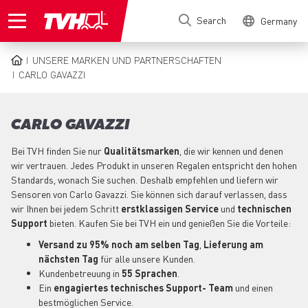
Skip
Search
Germany
to
main
content
UNSERE MARKEN UND PARTNERSCHAFTEN
BREADCRUMB
CARLO GAVAZZI
CARLO GAVAZZI
Bei TVH finden Sie nur
Qualitätsmarken
, die wir kennen und denen
wir vertrauen. Jedes Produkt in unseren Regalen entspricht den hohen
Standards, wonach Sie suchen. Deshalb empfehlen und liefern wir
Sensoren von Carlo Gavazzi. Sie können sich darauf verlassen, dass
wir Ihnen bei jedem Schritt
erstklassigen Service
und
technischen
Support
bieten. Kaufen Sie bei TVH ein und genießen Sie die Vorteile:
Versand zu 95% noch am selben Tag
,
Lieferung am
nächsten Tag
für alle unsere Kunden.
Kundenbetreuung in
55 Sprachen
.
Ein
engagiertes technisches Support-
Team
und einen
bestmöglichen Service.