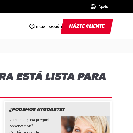
Spain
Iniciar sesión
HÁZTE CLIENTE
RA ESTÁ LISTA PARA
¿PODEMOS AYUDARTE?
¿Tienes alguna pregunta u
observación?
Contáctanos,
¡
te