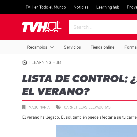
Skip
Top
TVH en Todo el Mundo
Noticias
Learning hub
Prov
to
menu
main
content
Main
Recambios
Servicios
Tienda online
Forma
navigation
LEARNING HUB
BREADCRUMB
LISTA DE CONTROL: 
EL VERANO?
MAQUINARIA
CARRETILLAS ELEVADORAS
El verano ha llegado. El sol también puede afectar a su tu carre