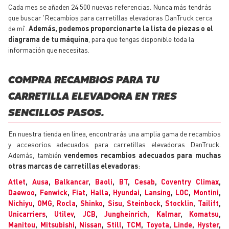
Cada mes se añaden 24 500 nuevas referencias. Nunca más tendrás
que buscar 'Recambios para carretillas elevadoras DanTruck cerca
de mí'.
Además, podemos proporcionarte la lista de piezas o el
diagrama de tu máquina
, para que tengas disponible toda la
información que necesitas.
COMPRA RECAMBIOS PARA TU
CARRETILLA ELEVADORA EN TRES
SENCILLOS PASOS.
En nuestra tienda en línea, encontrarás una amplia gama de recambios
y accesorios adecuados para carretillas elevadoras DanTruck.
Además, también
vendemos recambios adecuados para muchas
otras marcas de carretillas elevadoras
:
Atlet
,
Ausa
,
Balkancar
,
Baoli
,
BT
,
Cesab
,
Coventry Climax
,
Daewoo
,
Fenwick
,
Fiat
,
Halla
,
Hyundai
,
Lansing
,
LOC
,
Montini
,
Nichiyu
,
OMG
,
Rocla
,
Shinko
,
Sisu
,
Steinbock
,
Stocklin
,
Tailift
,
Unicarriers
,
Utilev
,
JCB
,
Jungheinrich
,
Kalmar
,
Komatsu
,
Manitou
,
Mitsubishi
,
Nissan
,
Still
,
TCM
,
Toyota
,
Linde
,
Hyster
,