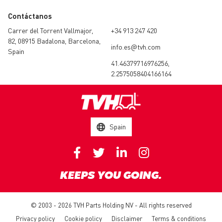
Contáctanos
Carrer del Torrent Vallmajor,
+34 913 247 420
82, 08915 Badalona, Barcelona,
info.es@tvh.com
Spain
41.46379716976256,
2.2575058404166164
Spain
KEEPS YOU GOING.
© 2003 - 2026 TVH Parts Holding NV - All rights reserved
Privacy policy
Cookie policy
Disclaimer
Terms & conditions