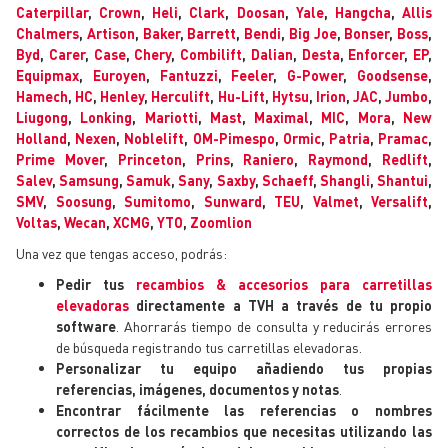
Caterpillar
,
Crown
,
Heli
,
Clark
,
Doosan
,
Yale
,
Hangcha
,
Allis
Chalmers
,
Artison
,
Baker
,
Barrett
,
Bendi
,
Big Joe
,
Bonser
,
Boss
,
Byd
,
Carer
,
Case
,
Chery
,
Combilift
,
Dalian
,
Desta
,
Enforcer
,
EP
,
Equipmax
,
Euroyen
,
Fantuzzi
,
Feeler
,
G-Power
,
Goodsense
,
Hamech
,
HC
,
Henley
,
Herculift
,
Hu-Lift
,
Hytsu
,
Irion
,
JAC
,
Jumbo
,
Liugong
,
Lonking
,
Mariotti
,
Mast
,
Maximal
,
MIC
,
Mora
,
New
Holland
,
Nexen
,
Noblelift
,
OM-Pimespo
,
Ormic
,
Patria
,
Pramac
,
Prime Mover
,
Princeton
,
Prins
,
Raniero
,
Raymond
,
Redlift
,
Salev
,
Samsung
,
Samuk
,
Sany
,
Saxby
,
Schaeff
,
Shangli
,
Shantui
,
SMV
,
Soosung
,
Sumitomo
,
Sunward
,
TEU
,
Valmet
,
Versalift
,
Voltas
,
Wecan
,
XCMG
,
YTO
,
Zoomlion
Una vez que tengas acceso, podrás:
Pedir tus
recambios & accesorios para carretillas
elevadoras
directamente a TVH a través de tu propio
software
. Ahorrarás tiempo de consulta y reducirás errores
de búsqueda registrando tus carretillas elevadoras.
Personalizar tu equipo añadiendo tus propias
referencias, imágenes, documentos y notas
.
Encontrar fácilmente las referencias o nombres
correctos de los recambios que necesitas utilizando las