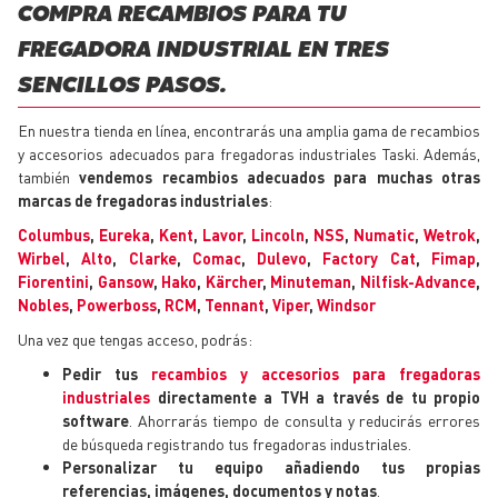
COMPRA RECAMBIOS PARA TU
FREGADORA INDUSTRIAL EN TRES
SENCILLOS PASOS.
En nuestra tienda en línea, encontrarás una amplia gama de recambios
y accesorios adecuados para fregadoras industriales Taski. Además,
también
vendemos recambios adecuados para muchas otras
marcas de fregadoras industriales
:
Columbus
,
Eureka
,
Kent
,
Lavor
,
Lincoln
,
NSS
,
Numatic
,
Wetrok
,
Wirbel
,
Alto
,
Clarke
,
Comac
,
Dulevo
,
Factory Cat
,
Fimap
,
Fiorentini
,
Gansow
,
Hako
,
Kärcher
,
Minuteman
,
Nilfisk-Advance
,
Nobles
,
Powerboss
,
RCM
,
Tennant
,
Viper
,
Windsor
Una vez que tengas acceso, podrás:
Pedir tus
recambios y accesorios para fregadoras
industriales
directamente a TVH a través de tu propio
software
. Ahorrarás tiempo de consulta y reducirás errores
de búsqueda registrando tus fregadoras industriales.
Personalizar tu equipo añadiendo tus propias
referencias, imágenes, documentos y notas
.