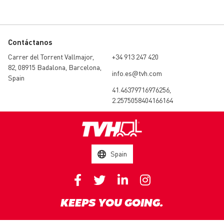
Contáctanos
Carrer del Torrent Vallmajor,
+34 913 247 420
82, 08915 Badalona, Barcelona,
info.es@tvh.com
Spain
41.46379716976256,
2.2575058404166164
Spain
KEEPS YOU GOING.