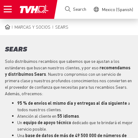
Skip
Search
Mexico (Spanish)
to
main
content
MARCAS Y SOCIOS
SEARS
BREADCRUMB
SEARS
Solo distribuimos recambios que sabemos que se ajustan a los
estándares que buscan nuestros clientes, y por eso
recomendamos
y distribuimos Sears
. Nuestro compromiso con un servicio de
primera clase y nuestros profundos conocimientos nos convierten en
el proveedor de confianza que necesitas para tus recambios Sears.
Además, ofrecemos:
95 % de envíos el mismo día y entregas al día siguiente
a
todos nuestros clientes.
Atención al cliente en
55 idiomas
.
Un
equipo
de apoyo técnico
dedicado que te brindará el mejor
servicio posible.
Una
base de datos de más de 49 500 000 de números de