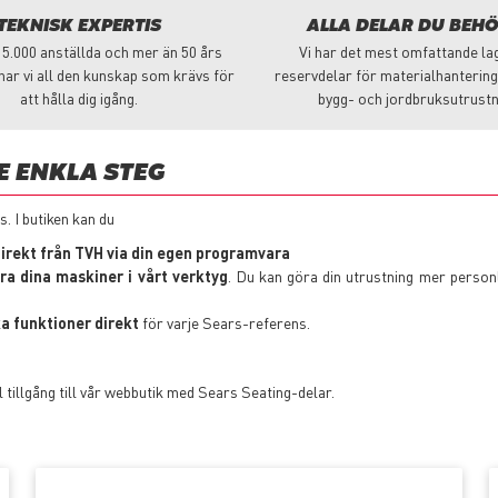
TEKNISK EXPERTIS
ALLA DELAR DU BEH
5.000 anställda och mer än 50 års
Vi har det mest omfattande la
har vi all den kunskap som krävs för
reservdelar för materialhantering,
att hålla dig igång.
bygg- och jordbruksutrustn
E ENKLA STEG
. I butiken kan du
direkt från TVH via din egen programvara
ra dina maskiner i vårt verktyg
. Du kan göra din utrustning mer personl
ska funktioner direkt
för varje Sears-referens.
l tillgång till vår webbutik med Sears Seating-delar.