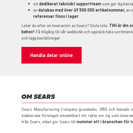
ett
dedikerat tekniskt supportteam
som ger dig bästa
en
databas med över 49 500 000 artikelnummer,
av v
referenser finns i lager
.
Letar du efter en leverantör av Sears? Sluta leta.
TVH är din o
behov!
Få tillgång till vår webbutik och upptäck hela sortimen
och lägg beställningar.
Handla delar online
OM SEARS
Sears Manufacturing Company grundades 1855 och banade vä
etablerade företaget omedelbart ett rykte om sig som levera
från Sears, vilket gör Sears till
nummer ett i branschen för 