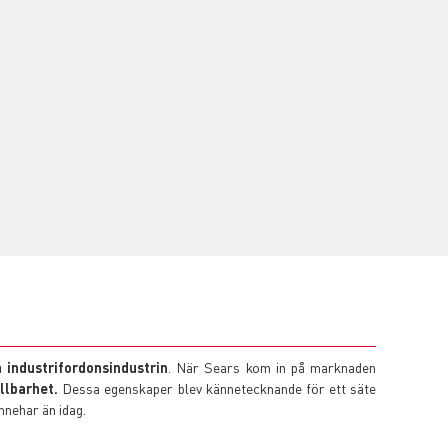
 industrifordonsindustrin
. När Sears kom in på marknaden
llbarhet.
Dessa egenskaper blev kännetecknande för ett säte
nnehar än idag.