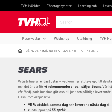
Skip
Top
TVH i världen
Företagsnyheter
Learning hub
Lever
to
menu
main
content
Main
Reservdelar
Webbshop
Utbildning
TVH No
navigation
VÅRA VARUMÄRKEN & SAMARBETEN
SEARS
BREADCRUMB
SEARS
Vi distribuerar endast delar vi vet kommer att leva upp till de 
och det är därför
vi rekommenderar och säljer Sears
. Vår h
vår fördjupade kunskap gör oss till just den pålitliga leverantör
Dessutom erbjuder vi
95 % utskick samma dag
och
leverans nästa dag
till
kundsupport på
55 språk