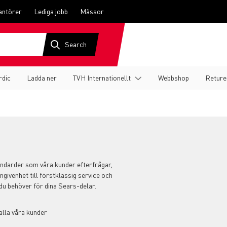
antörer
Lediga jobb
Mässor
rdic
Ladda ner
TVH Internationellt
Webbshop
Reture
standarder som våra kunder efterfrågar,
ängivenhet till förstklassig service och
 du behöver för dina Sears-delar.
 alla våra kunder