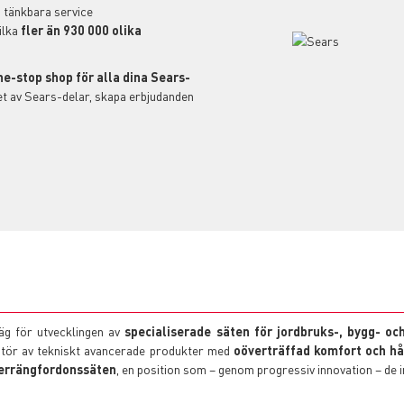
 tänkbara service
ilka
fler än 930 000 olika
ne-stop shop för alla dina Sears-
tet av Sears-delar, skapa erbjudanden
g för utvecklingen av
specialiserade säten för jordbruks-, bygg- och
ntör av tekniskt avancerade produkter med
oöverträffad komfort och hå
terrängfordonssäten
, en position som – genom progressiv innovation – de i