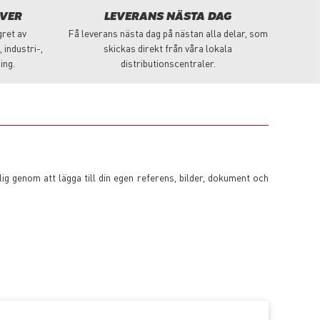
ÖVER
LEVERANS NÄSTA DAG
gret av
Få leverans nästa dag på nästan alla delar, som
 industri-,
skickas direkt från våra lokala
ing.
distributionscentraler.
ig genom att lägga till din egen referens, bilder, dokument och