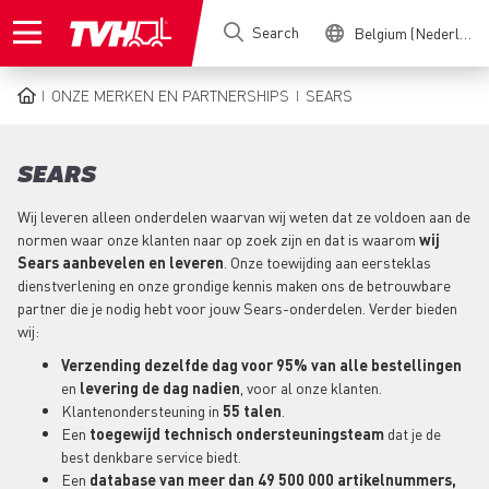
Skip
Search
Belgium (Nederlands)
to
main
content
ONZE MERKEN EN PARTNERSHIPS
SEARS
BREADCRUMB
SEARS
Wij leveren alleen onderdelen waarvan wij weten dat ze voldoen aan de
normen waar onze klanten naar op zoek zijn en dat is waarom
wij
Sears aanbevelen en leveren
. Onze toewijding aan eersteklas
dienstverlening en onze grondige kennis maken ons de betrouwbare
partner die je nodig hebt voor jouw Sears-onderdelen. Verder bieden
wij:
Verzending dezelfde dag voor 95% van alle bestellingen
en
levering de dag nadien
, voor al onze klanten.
Klantenondersteuning in
55 talen
.
Een
toegewijd technisch ondersteuningsteam
dat je de
best denkbare service biedt.
Een
database van meer dan 49 500 000 artikelnummers,