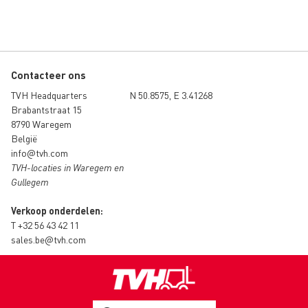
Contacteer ons
TVH Headquarters
N 50.8575, E 3.41268
Brabantstraat 15
8790 Waregem
België
info@tvh.com
TVH-locaties in Waregem en
Gullegem
Verkoop onderdelen:
T
+32 56 43 42 11
sales.be@tvh.com