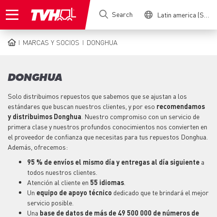
Skip
Search
Latin america (Spanish)
to
main
content
MARCAS Y SOCIOS
DONGHUA
BREADCRUMB
DONGHUA
Solo distribuimos
repuestos
que sabemos que se ajustan a los
estándares que buscan nuestros clientes, y por eso
recomendamos
y distribuimos Donghua
. Nuestro compromiso con un servicio de
primera clase y nuestros profundos conocimientos nos convierten en
el proveedor de confianza que necesitas para tus
repuestos
Donghua.
Además, ofrecemos:
95 % de envíos el mismo día y entregas al día siguiente
a
todos nuestros clientes.
Atención al cliente en
55 idiomas
.
Un
equipo
de apoyo técnico
dedicado que te brindará el mejor
servicio posible.
Una
base de datos de más de 49 500 000 de números de