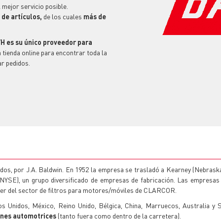
 mejor servicio posible.
de artículos,
de los cuales
más de
H es su único proveedor para
tienda online para encontrar toda la
ar pedidos.
dos, por J.A. Baldwin. En 1952 la empresa se trasladó a Kearney (Nebraska,
NYSE), un grupo diversificado de empresas de fabricación. Las empresas
íder del sector de filtros para motores/móviles de CLARCOR.
os Unidos, México, Reino Unido, Bélgica, China, Marruecos, Australia y 
iones automotrices
(tanto fuera como dentro de la carretera).