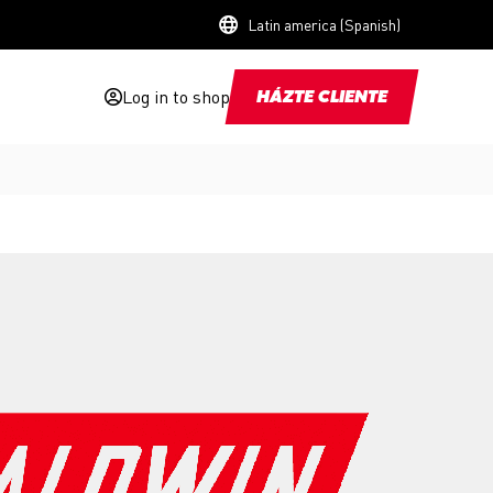
Latin america (Spanish)
Log in to shop
HÁZTE CLIENTE