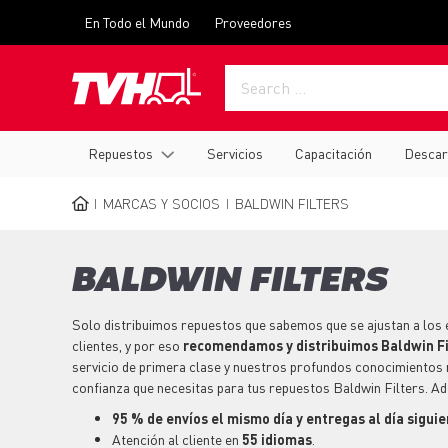
Skip
Top
En Todo el Mundo
Proveedores
to
menu
main
content
Main
Repuestos
Servicios
Capacitación
Descar
navigation
MARCAS Y SOCIOS
BALDWIN FILTERS
BREADCRUMB
BALDWIN FILTERS
Solo distribuimos
repuestos
que sabemos que se ajustan a los
clientes, y por eso
recomendamos y distribuimos Baldwin Fi
servicio de primera clase y nuestros profundos conocimientos 
confianza que necesitas para tus
repuestos
Baldwin Filters. A
95 % de envíos el mismo día y entregas al día sigui
Atención al cliente en
55 idiomas
.