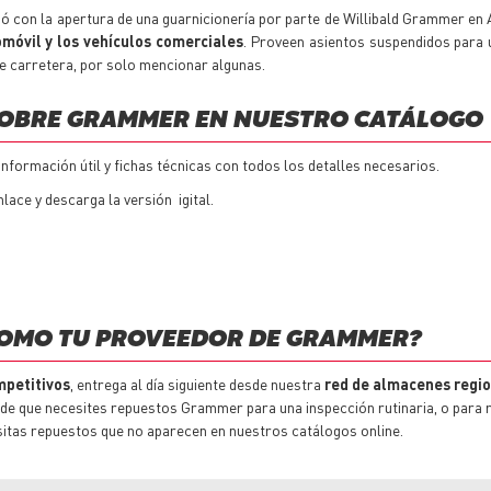
 con la apertura de una guarnicionería por parte de Willibald Grammer en
omóvil y los vehículos comerciales
. Proveen asientos suspendidos para
e carretera, por solo mencionar algunas.
OBRE GRAMMER EN NUESTRO CATÁLOGO
formación útil y fichas técnicas con todos los detalles necesarios.
lace y descarga la versión igital.
COMO TU PROVEEDOR DE GRAMMER?
mpetitivos
, entrega al día siguiente desde nuestra
red de almacenes regi
 de que necesites
repuestos
Grammer para una inspección rutinaria, o para r
sitas
repuestos
que no aparecen en nuestros catálogos online.