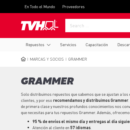
Skip
Top
En Todo el Mundo
Proveedores
to
menu
main
content
Main
Repuestos
Servicios
Capacitación
Descar
navigation
MARCAS Y SOCIOS
GRAMMER
BREADCRUMB
GRAMMER
Solo distribuimos
repuestos
que sabemos que se ajustan a los
clientes, y por eso
recomendamos y distribuimos Grammer
de primera clase y nuestros profundos conocimientos nos conv
que necesitas para tus
repuestos
Grammer. Además, ofrecemo
95 % de envíos el mismo día y entregas al día sigui
Atención al cliente en
57 idiomas
.