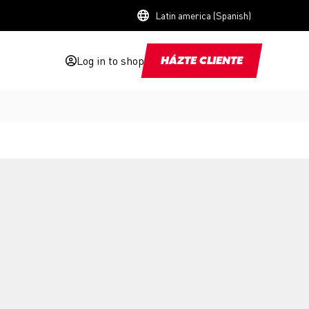
Latin america (Spanish)
Log in to shop
HÁZTE CLIENTE