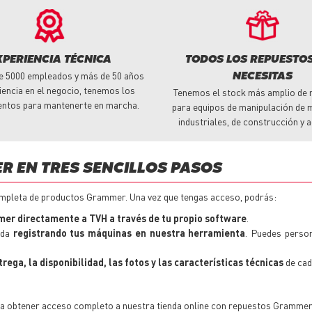
XPERIENCIA TÉCNICA
TODOS LOS REPUESTO
e 5000 empleados y más de 50 años
NECESITAS
iencia en el negocio, tenemos los
Tenemos el stock más amplio de 
entos para mantenerte en marcha.
para equipos de manipulación de m
industriales, de construcción y a
 EN TRES SENCILLOS PASOS
ompleta de productos Grammer. Una vez que tengas acceso, podrás:
r directamente a TVH a través de tu propio software
.
eda
registrando tus máquinas en nuestra herramienta
. Puedes person
ega, la disponibilidad, las fotos y las características técnicas
de cad
ra obtener acceso completo a nuestra tienda online con
repuestos
Grammer