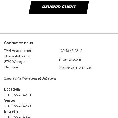
DEVENIR CLIENT
Contactez nous
TVH Headquarters
+32 56 43 42 11
Brabantstraat 15
info@tvh.com
8790 Waregem
Belgique
N 50.8575, E 3.41268
Sites TVH à Waregem et Gullegem
Location:
T
+32 56 43 42 21
Vente:
T
+32 56 43 42 41
Entretien:
T
+32 56 43 43 43