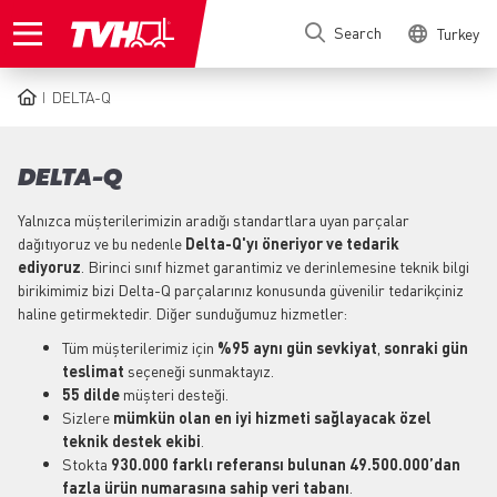
Skip
Search
Turkey
to
main
content
DELTA-Q
BREADCRUMB
DELTA-Q
Yalnızca müşterilerimizin aradığı standartlara uyan parçalar
dağıtıyoruz ve bu nedenle
Delta-Q'yı öneriyor ve tedarik
ediyoruz
. Birinci sınıf hizmet garantimiz ve derinlemesine teknik bilgi
birikimimiz bizi Delta-Q parçalarınız konusunda güvenilir tedarikçiniz
haline getirmektedir. Diğer sunduğumuz hizmetler:
Tüm müşterilerimiz için
%95 aynı gün sevkiyat
,
sonraki gün
teslimat
seçeneği sunmaktayız.
55 dilde
müşteri desteği.
Sizlere
mümkün olan en iyi hizmeti sağlayacak
özel
teknik destek ekibi
.
Stokta
930.000 farklı referansı bulunan
49.500.000’dan
fazla ürün numarasına sahip veri tabanı
.