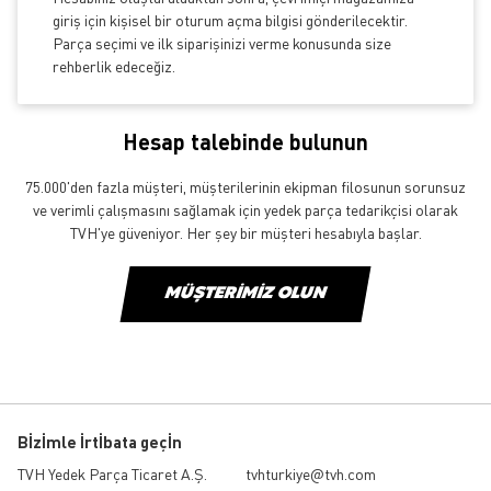
giriş için kişisel bir oturum açma bilgisi gönderilecektir.
Parça seçimi ve ilk siparişinizi verme konusunda size
rehberlik edeceğiz.
Hesap talebinde bulunun
75.000'den fazla müşteri, müşterilerinin ekipman filosunun sorunsuz
ve verimli çalışmasını sağlamak için yedek parça tedarikçisi olarak
TVH'ye güveniyor. Her şey bir müşteri hesabıyla başlar.
MÜŞTERIMIZ OLUN
Bİzİmle İrtİbata geçİn
TVH Yedek Parça Ticaret A.Ş.
tvhturkiye@tvh.com