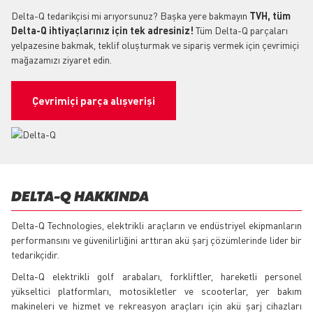
Delta-Q tedarikçisi mi arıyorsunuz? Başka yere bakmayın
TVH, tüm
Delta-Q ihtiyaçlarınız için tek adresiniz!
Tüm Delta-Q parçaları
yelpazesine bakmak, teklif oluşturmak ve sipariş vermek için çevrimiçi
mağazamızı ziyaret edin.
Çevrimiçi parça alışverişi
DELTA-Q HAKKINDA
Delta-Q Technologies, elektrikli araçların ve endüstriyel ekipmanların
performansını ve güvenilirliğini arttıran akü şarj çözümlerinde lider bir
tedarikçidir.
Delta-Q elektrikli golf arabaları, forkliftler, hareketli personel
yükseltici platformları, motosikletler ve scooterlar, yer bakım
makineleri ve hizmet ve rekreasyon araçları için akü şarj cihazları