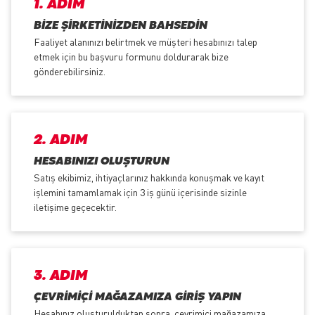
1. ADIM
BIZE ŞIRKETINIZDEN BAHSEDIN
Faaliyet alanınızı belirtmek ve müşteri hesabınızı talep
etmek için bu başvuru formunu doldurarak bize
gönderebilirsiniz.
2. ADIM
HESABINIZI OLUŞTURUN
Satış ekibimiz, ihtiyaçlarınız hakkında konuşmak ve kayıt
işlemini tamamlamak için 3 iş günü içerisinde sizinle
iletişime geçecektir.
3. ADIM
ÇEVRIMIÇI MAĞAZAMIZA GIRIŞ YAPIN
Hesabınız oluşturulduktan sonra, çevrimiçi mağazamıza