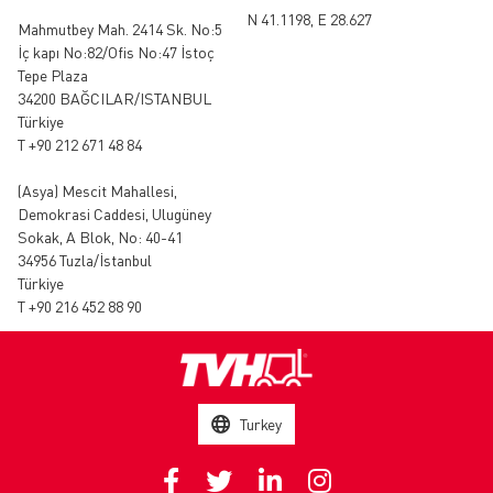
N 41.1198, E 28.627
Mahmutbey Mah. 2414 Sk. No:5
İç kapı No:82/Ofis No:47 İstoç
Tepe Plaza
34200 BAĞCILAR/ISTANBUL
Türkiye
T +90 212 671 48 84
(Asya)
Mescit Mahallesi,
Demokrasi Caddesi, Ulugüney
Sokak, A Blok, No: 40-41
34956 Tuzla/İstanbul
Türkiye
T +90 216 452 88 90
Turkey