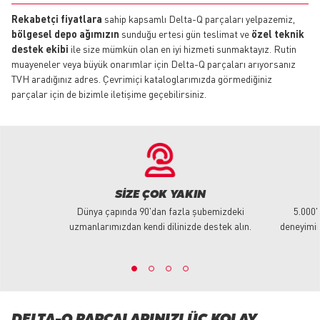
Rekabetçi fiyatlara
sahip kapsamlı Delta-Q parçaları yelpazemiz,
bölgesel depo ağımızın
sunduğu ertesi gün teslimat ve
özel teknik
destek ekibi
ile size mümkün olan en iyi hizmeti sunmaktayız. Rutin
muayeneler veya büyük onarımlar için Delta-Q parçaları arıyorsanız
TVH aradığınız adres. Çevrimiçi kataloglarımızda görmediğiniz
parçalar için de bizimle iletişime geçebilirsiniz.
SIZE ÇOK YAKIN
Dünya çapında 90'dan fazla şubemizdeki
5.000'
uzmanlarımızdan kendi dilinizde destek alın.
deneyimim
DELTA-Q PARÇALARINIZI ÜÇ KOLAY