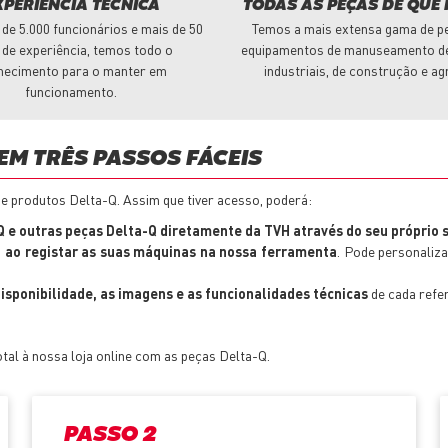
XPERIÊNCIA TÉCNICA
TODAS AS PEÇAS DE QUE 
de 5.000 funcionários e mais de 50
Temos a mais extensa gama de p
 de experiência, temos todo o
equipamentos de manuseamento de
hecimento para o manter em
industriais, de construção e ag
funcionamento.
EM TRÊS PASSOS FÁCEIS
de produtos Delta-Q. Assim que tiver acesso, poderá:
 e outras peças Delta-Q diretamente da TVH através do seu próprio 
a
ao registar as suas máquinas na nossa ferramenta
. Pode personaliz
isponibilidade, as imagens e as funcionalidades técnicas
de cada refer
tal à nossa loja online com as peças Delta-Q.
PASSO 2