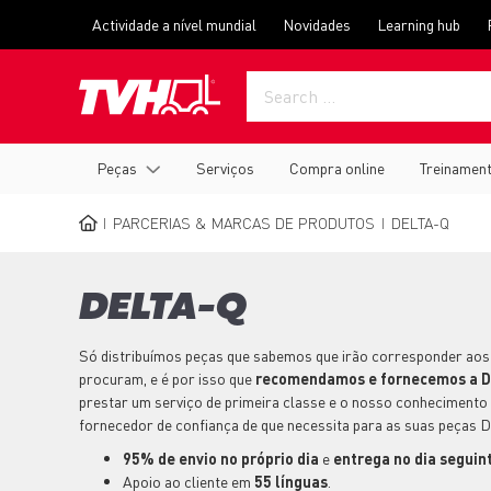
Passar
Top
Actividade a nível mundial
Novidades
Learning hub
para
menu
o
conteúdo
principal
Main
Peças
Serviços
Compra online
Treinamen
navigation
PARCERIAS & MARCAS DE PRODUTOS
DELTA-Q
NAVEGAÇÃO
ESTRUTURAL
DELTA-Q
Só distribuímos peças que sabemos que irão corresponder aos
procuram, e é por isso que
recomendamos e fornecemos a D
prestar um serviço de primeira classe e o nosso conhecimento
fornecedor de confiança de que necessita para as suas peças 
95% de envio no próprio dia
e
entrega no dia seguin
Apoio ao cliente em
55 línguas
.