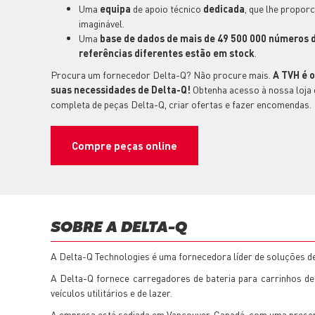
Uma
equipa
de apoio técnico
dedicada
, que lhe propor
imaginável.
Uma
base de dados de mais de 49 500 000 números d
referências diferentes estão em stock
.
Procura um fornecedor Delta-Q? Não procure mais.
A TVH é o
suas necessidades de Delta-Q!
Obtenha acesso à nossa loja 
completa de peças Delta-Q, criar ofertas e fazer encomendas.
Compre peças online
SOBRE A DELTA-Q
A Delta-Q Technologies é uma fornecedora líder de soluções de
A Delta-Q fornece carregadores de bateria para carrinhos de
veículos utilitários e de lazer.
A empresa está sediada em Vancouver, Canadá, com uma presen