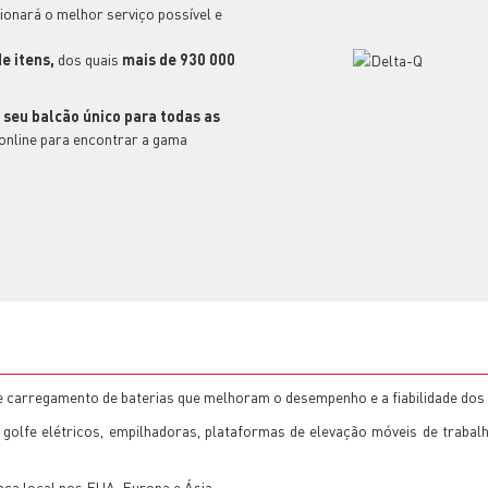
cionará o melhor serviço possível e
e itens,
dos quais
mais de 930 000
 seu balcão único para todas as
online para encontrar a gama
 carregamento de baterias que melhoram o desempenho e a fiabilidade dos v
 golfe elétricos, empilhadoras, plataformas de elevação móveis de trabal
ça local nos EUA, Europa e Ásia.