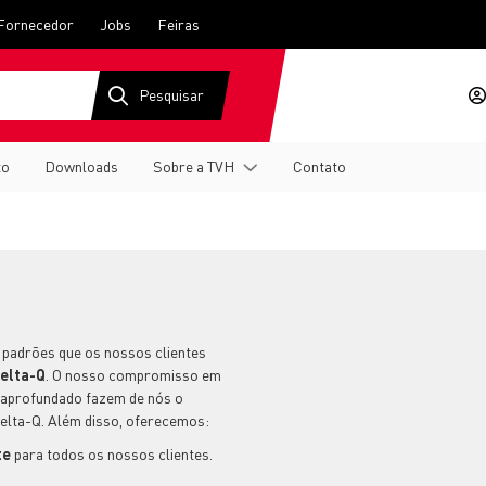
Fornecedor
Jobs
Feiras
to
Downloads
Sobre a TVH
Contato
 padrões que os nossos clientes
elta-Q
. O nosso compromisso em
 aprofundado fazem de nós o
Delta-Q. Além disso, oferecemos:
te
para todos os nossos clientes.