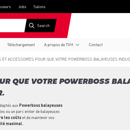
sseurs
Jobs
Salons
Téléchargement
A propos de TVH
Contact
S ET ACCESSOIRES POUR QUE VOTRE POWERBOSS BALAYEUSES INDUS
OUR QUE VOTRE POWERBOSS BAL
.
daptés aux
Powerboss balayeuses
les ou un parc entier de balayeuses
e les coûts
et de maintenir vos
vité maximal.