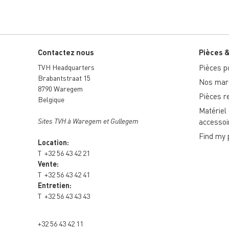
Contactez nous
Pièces 
TVH Headquarters
Pièces po
Brabantstraat 15
Nos marq
8790 Waregem
Pièces r
Belgique
Matériel
Sites TVH à Waregem et Gullegem
accessoi
Find my 
Location:
T
+32 56 43 42 21
Vente:
T
+32 56 43 42 41
Entretien:
T
+32 56 43 43 43
+32 56 43 42 11