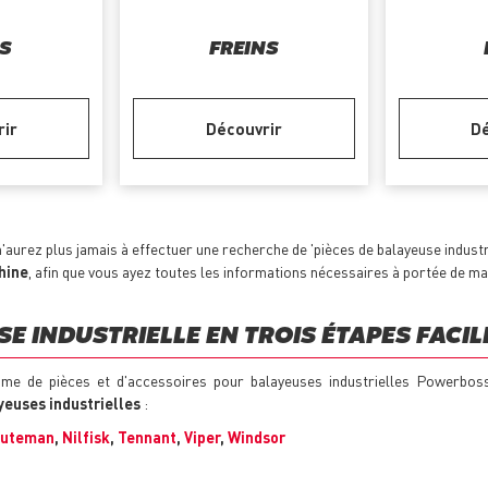
S
FREINS
rir
Découvrir
Dé
'aurez plus jamais à effectuer une recherche de 'pièces de balayeuse indus
chine
, afin que vous ayez toutes les informations nécessaires à portée de ma
E INDUSTRIELLE EN TROIS ÉTAPES FACIL
mme de pièces et d'accessoires pour balayeuses industrielles Powerbo
euses industrielles
:
nuteman
,
Nilfisk
,
Tennant
,
Viper
,
Windsor