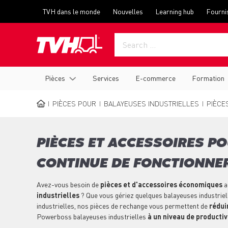
Skip
Top
TVH dans le monde
Nouvelles
Learning hub
Fourni
to
menu
main
content
Main
Pièces
Services
E-commerce
Formation
navigation
PIÈCES POUR
BALAYEUSES INDUSTRIELLES
PIÈCE
BREADCRUMB
PIÈCES ET ACCESSOIRES P
CONTINUE DE FONCTIONNER
Avez-vous besoin de
pièces et d'accessoires économiques
a
industrielles
? Que vous gériez quelques balayeuses industriel
industrielles, nos pièces de rechange vous permettent de
réduir
Powerboss balayeuses industrielles
à un niveau de producti