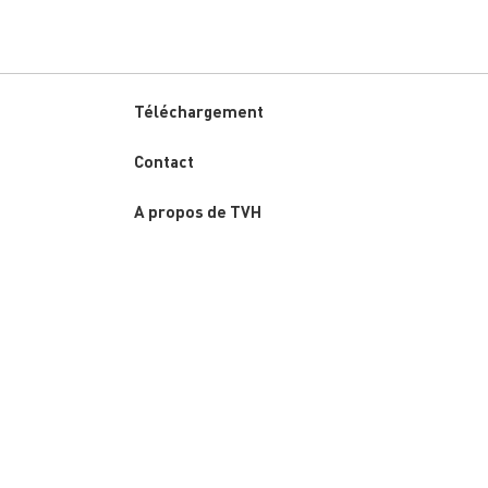
Téléchargement
Custom
Contact
menu
A propos de TVH