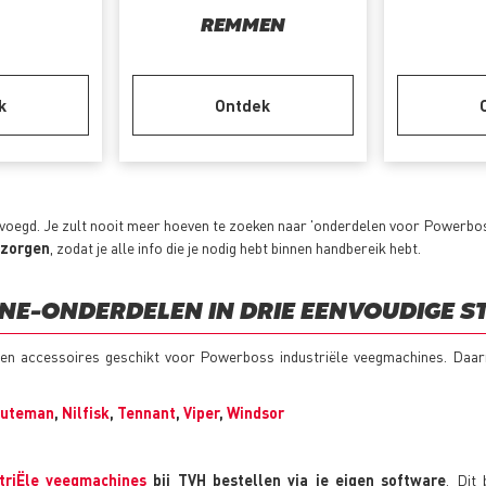
REMMEN
k
Ontdek
egd. Je zult nooit meer hoeven te zoeken naar 'onderdelen voor Powerboss
ezorgen
, zodat je alle info die je nodig hebt binnen handbereik hebt.
INE-ONDERDELEN IN DRIE EENVOUDIGE S
n en accessoires geschikt voor Powerboss industriële veegmachines. Daa
nuteman
,
Nilfisk
,
Tennant
,
Viper
,
Windsor
triËle veegmachines
bij TVH bestellen via je eigen software
. Dit