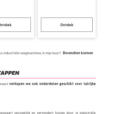
Ontdek
Ontdek
 industriële veegmachines in mijn buurt'.
Bovendien kunnen
TAPPEN
rnaast
verkopen we ook onderdelen geschikt voor talrijke
 bespaart opzoektijd en vermindert fouten door je industriële