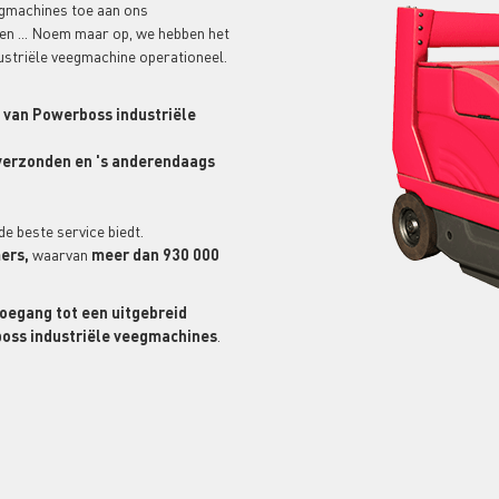
egmachines toe aan ons
en ... Noem maar op, we hebben het
striële veegmachine operationeel.
van Powerboss industriële
 verzonden en 's anderendaags
de beste service biedt.
ers,
waarvan
meer dan 930 000
oegang tot een uitgebreid
boss industriële veegmachines
.