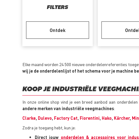
FILTERS
Ontdek
Ontde
Elke maand worden 24 500 nieuwe onderdelenreferenties toegevo
wij je de onderdelenlijst of het schema voor je machine b
KOOP JE INDUSTRIËLE VEEGMACH
In onze online shop vind je een breed aanbod aan onderdele
andere merken van industriële veegmachines
:
Clarke
,
Dulevo
,
Factory Cat
,
Fiorentini
,
Hako
,
Kärcher
,
Mi
Zodra je toegang hebt, kun je:
Direct jouw
onderdelen & accessoires voor indus