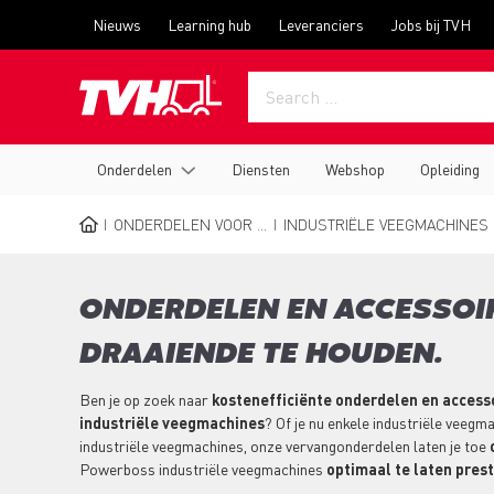
Skip
Top
Nieuws
Learning hub
Leveranciers
Jobs bij TVH
to
menu
main
content
Main
Onderdelen
Diensten
Webshop
Opleiding
navigation
ONDERDELEN VOOR ...
INDUSTRIËLE VEEGMACHINES
BREADCRUMB
ONDERDELEN EN ACCESSOI
DRAAIENDE TE HOUDEN.
Ben je op zoek naar
kostenefficiënte onderdelen en access
industriële veegmachines
? Of je nu enkele industriële veegm
industriële veegmachines, onze vervangonderdelen laten je toe
Powerboss industriële veegmachines
optimaal te laten pres