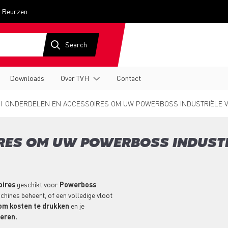
Beurzen
Downloads
Over TVH
Contact
ONDERDELEN EN ACCESSOIRES OM UW POWERBOSS INDUSTRIËLE V
RES OM UW POWERBOSS INDUST
oires
geschikt voor
Powerboss
achines beheert, of een volledige vloot
om kosten te drukken
en je
teren.