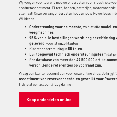
Wij voegen voortdurend nieuwe onderdelen voor industriële ve
productassortiment. Filters, banden, batterijen, motoronderdel
allemaal! Onze vervangonderdelen houden jouw Powerboss indu
Wij bieden:
Ondersteuning voor de meeste,
zo niet alle
modellen 
veegmachines.
95% van alle bestellingen wordt nog dezelfde dag
geleverd,
voor al onze klanten.
Klantenondersteuning in
55 talen.
Een
toegewijd technisch ondersteuningsteam
dat je 
Een
database van meer dan 49 500 000 artikelnumm
verschillende referenties op voorraad zijn.
Vraag een klantenaccount aan voor onze online shop. Je krijgt
t
assortiment van reserveonderdelen geschikt voor Power
Heb je al een account? Log dan nu in!
Koop onderdelen online