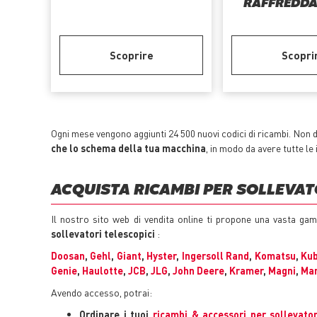
RAFFREDD
Scoprire
Scopri
Ogni mese vengono aggiunti 24 500 nuovi codici di ricambi. Non d
che lo schema della tua macchina
, in modo da avere tutte l
ACQUISTA RICAMBI PER SOLLEVATO
Il nostro sito web di vendita online ti propone una vasta ga
sollevatori telescopici
:
Doosan
,
Gehl
,
Giant
,
Hyster
,
Ingersoll Rand
,
Komatsu
,
Ku
Genie
,
Haulotte
,
JCB
,
JLG
,
John Deere
,
Kramer
,
Magni
,
Man
Avendo accesso, potrai:
Ordinare i tuoi
ricambi & accessori per sollevator