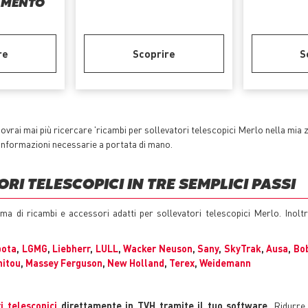
AMENTO
re
Scoprire
S
ovrai mai più ricercare 'ricambi per sollevatori telescopici Merlo nella mia 
e informazioni necessarie a portata di mano.
RI TELESCOPICI IN TRE SEMPLICI PASSI
mma di ricambi e accessori adatti per sollevatori telescopici Merlo. Inol
bota
,
LGMG
,
Liebherr
,
LULL
,
Wacker Neuson
,
Sany
,
SkyTrak
,
Ausa
,
Bo
itou
,
Massey Ferguson
,
New Holland
,
Terex
,
Weidemann
i telescopici
direttamente in TVH tramite il tuo software
. Ridurre