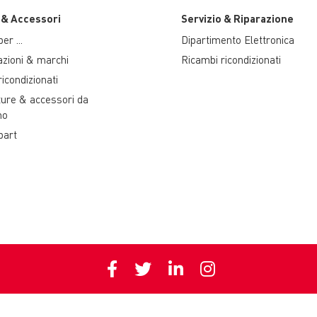
 & Accessori
Servizio & Riparazione
er ...
Dipartimento Elettronica
azioni & marchi
Ricambi ricondizionati
icondizionati
ture & accessori da
no
part
Privacy policy
Cookie polic