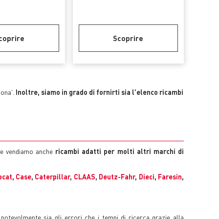
coprire
Scoprire
zona'.
Inoltre, siamo in grado di fornirti sia l'elenco ricambi
tre vendiamo anche
ricambi adatti per molti altri marchi di
bcat
,
Case
,
Caterpillar
,
CLAAS
,
Deutz-Fahr
,
Dieci
,
Faresin
,
 notevolmente sia gli errori che i tempi di ricerca grazie alla