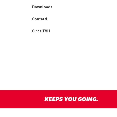
Downloads
Custom
Contatti
menu
Circa TVH
KEEPS YOU GOING.
y
Disclaimer
Terms & conditions
Responsible Disclosure