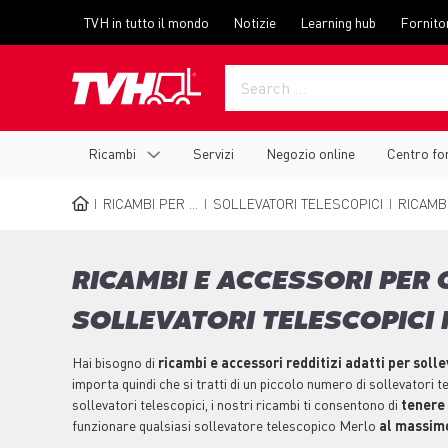
Skip
Top
TVH in tutto il mondo
Notizie
Learning hub
Fornito
to
menu
main
content
Main
Ricambi
Servizi
Negozio online
Centro fo
navigation
RICAMBI PER ...
SOLLEVATORI TELESCOPICI
RICAMBI
BREADCRUMB
RICAMBI E ACCESSORI PER
SOLLEVATORI TELESCOPICI
Hai bisogno di
ricambi e accessori redditizi adatti per soll
importa quindi che si tratti di un piccolo numero di sollevatori te
sollevatori telescopici, i nostri ricambi ti consentono di
tenere 
funzionare qualsiasi sollevatore telescopico Merlo
al massimo