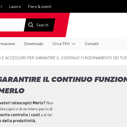
ri
Lavoro
Fiere & eventi
rmazione
Downloads
Circa TVH
Contatti
 E ACCESSORI PER GARANTIRE IL CONTINUO FUNZIONAMENTO DEI TUO
 GARANTIRE IL CONTINUO FUNZIO
 MERLO
evatori telescopici Merlo?
Non
lescopici o di un intero parco di
sotto controllo i costi
e di far
 della produttività.