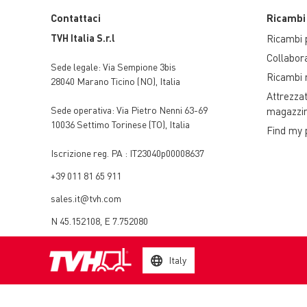
Contattaci
Ricambi
TVH Italia S.r.l
Ricambi p
Collabor
Sede legale:
Via Sempione 3bis
Ricambi r
28040 Marano Ticino (NO)
,
Italia
Attrezza
Sede operativa:
Via Pietro Nenni 63-69
magazzi
10036 Settimo Torinese (TO)
,
Italia
Find my 
Iscrizione reg. PA : IT23040p00008637
+39 011 81 65 911
sales.it@tvh.com
N 45.152108, E 7.752080
Italy
© 2003 - 2026 TVH Parts Holding NV - All rights reserved