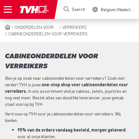
Skip
Search
Belgium (Nederlands)
to
main
content
ONDERDELEN VOOR ...
VERREIKERS
BREADCRUMB
CABINEONDERDELEN VOOR VERREIKERS
CABINEONDERDELEN VOOR
VERREIKERS
Ben je op zoek naar cabineonderdelen voor verreikers? Zoek niet
verder! TVH is jouw
one-stop shop voor cabineonderdelen voor
verreikers.
In ons assortiment vind je cabines, zetels, joysticks en
nog veel meer. Bestel alles van dezelfde leverancier: jouw gemak
staat voorop bij TVH.
Vertrouw op TVH voor je cabineonderdelen voor verreikers. Wij
bieden:
95% van de orders vandaag besteld, morgen geleverd
voor al onze klanten.