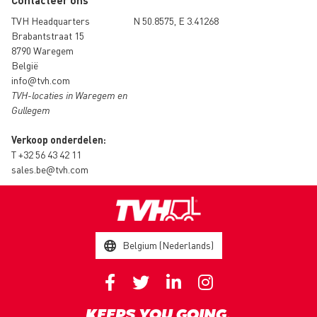
Contacteer ons
TVH Headquarters
N 50.8575, E 3.41268
Brabantstraat 15
8790 Waregem
België
info@tvh.com
TVH-locaties in Waregem en
Gullegem
Verkoop onderdelen:
T
+32 56 43 42 11
sales.be@tvh.com
Belgium (Nederlands)
KEEPS YOU GOING.