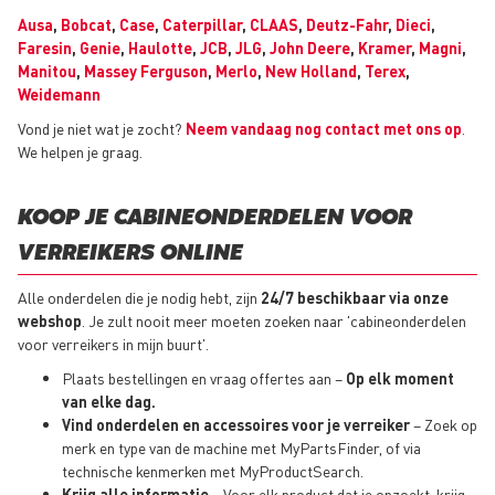
Ausa
,
Bobcat
,
Case
,
Caterpillar
,
CLAAS
,
Deutz-Fahr
,
Dieci
,
Faresin
,
Genie
,
Haulotte
,
JCB
,
JLG
,
John Deere
,
Kramer
,
Magni
,
Manitou
,
Massey Ferguson
,
Merlo
,
New Holland
,
Terex
,
Weidemann
Vond je niet wat je zocht?
Neem vandaag nog contact met ons op
.
We helpen je graag.
KOOP JE CABINEONDERDELEN VOOR
VERREIKERS ONLINE
Alle onderdelen die je nodig hebt, zijn
24/7 beschikbaar via onze
webshop
. Je zult nooit meer moeten zoeken naar 'cabineonderdelen
voor verreikers in mijn buurt'.
Plaats bestellingen en vraag offertes aan –
Op elk moment
van elke dag.
Vind onderdelen en accessoires voor je verreiker
– Zoek op
merk en type van de machine met MyPartsFinder, of via
technische kenmerken met MyProductSearch.
Krijg alle informatie
– Voor elk product dat je opzoekt, krijg