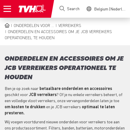
Skip
Search
Belgium (Nederlands)
to
main
content
ONDERDELEN VOOR ...
VERREIKERS
BREADCRUMB
ONDERDELEN EN ACCESSOIRES OM JE JCB VERREIKERS
OPERATIONEEL TE HOUDEN
ONDERDELEN EN ACCESSOIRES OM JE
JCB VERREIKERS OPERATIONEEL TE
HOUDEN
Ben je op zoek naar
betaalbare onderdelen en accessoires
geschikt voor
JCB verreikers
? Of je nu enkele verreikers beheert, of
een volledige vloot verreikers, onze vervangonderdelen laten je toe
om kosten te drukken
en je JCB verreikers
optimaal te laten
presteren.
Wij voegen voortdurend nieuwe onderdelen voor verreikers toe aan
ons productassortiment. Filters, banden, batterijen, motoronderdelen