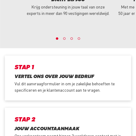
DICHT BIJ JOU
T
Krijg ondersteuning in jouw taal van onze
Met mee
experts in meer dan 90 vestigingen wereldwijd.
50 jaar er
STAP 1
VERTEL ONS OVER JOUW BEDRIJF
Vul dit aanvraagformulier in om je zakelijke behoeften te
specificeren en je klantenaccount aan te vragen.
STAP 2
JOUW ACCOUNTAANMAAK
Ons verkoopteam neemt binnen 3 werkdagen contact met je