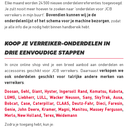
Elke maand worden 24 500 nieuwe onderdelenreferenties toegevoegd.
Je zult nooit meer hoeven te zoeken naar 'onderdelen voor JCB
verreikers in mijn buurt'.
Bovendien kunnen wij je de
onderdelenlijst of het schema voor je machine bezorgen
, zodat
je alle info die je nodig hebt binnen handbereik hebt.
KOOP JE VERREIKER-ONDERDELEN IN
DRIE EENVOUDIGE STAPPEN
In onze online shop vind je een breed aanbod aan onderdelen en
accessoires geschikt voor JCB verreikers. Daarnaast
verkopen we
ook onderdelen geschikt voor talrijke andere merken van
verreikers
:
Doosan
,
Gehl
,
Giant
,
Hyster
,
Ingersoll Rand
,
Komatsu
,
Kubota
,
LGMG
,
Liebherr
,
LULL
,
Wacker Neuson
,
Sany
,
SkyTrak
,
Ausa
,
Bobcat
,
Case
,
Caterpillar
,
CLAAS
,
Deutz-Fahr
,
Dieci
,
Faresin
,
Genie
,
John Deere
,
Kramer
,
Magni
,
Manitou
,
Massey Ferguson
,
Merlo
,
New Holland
,
Terex
,
Weidemann
Zodra je toegang hebt, kun je: