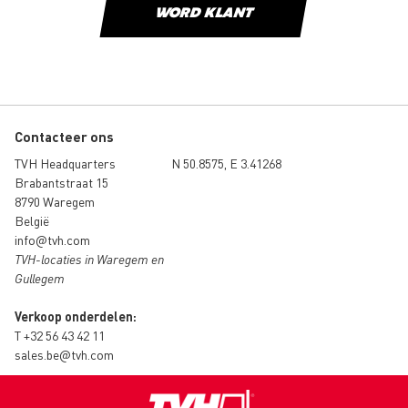
WORD KLANT
Contacteer ons
TVH Headquarters
N 50.8575, E 3.41268
Brabantstraat 15
8790 Waregem
België
info@tvh.com
TVH-locaties in Waregem en
Gullegem
Verkoop onderdelen:
T
+32 56 43 42 11
sales.be@tvh.com