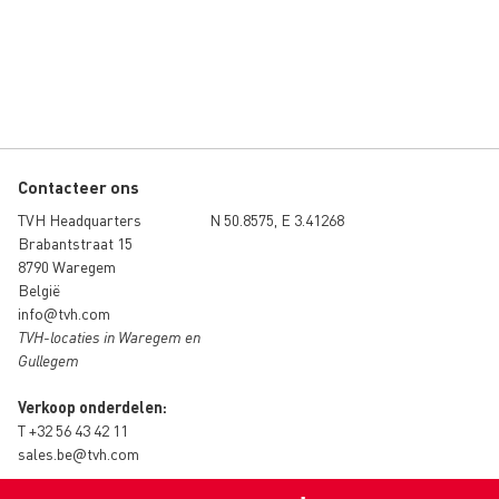
Contacteer ons
TVH Headquarters
N 50.8575, E 3.41268
Brabantstraat 15
8790 Waregem
België
info@tvh.com
TVH-locaties in Waregem en
Gullegem
Verkoop onderdelen:
T
+32 56 43 42 11
sales.be@tvh.com