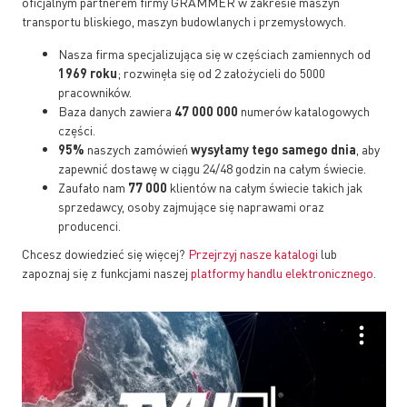
oficjalnym partnerem firmy GRAMMER w zakresie maszyn
transportu bliskiego, maszyn budowlanych i przemysłowych.
Nasza firma specjalizująca się w częściach zamiennych od
1969 roku
; rozwinęła się od 2 założycieli do 5000
pracowników.
Baza danych zawiera
47 000 000
numerów katalogowych
części.
95%
naszych zamówień
wysyłamy tego samego dnia
, aby
zapewnić dostawę w ciągu 24/48 godzin na całym świecie.
Zaufało nam
77 000
klientów na całym świecie takich jak
sprzedawcy, osoby zajmujące się naprawami oraz
producenci.
Chcesz dowiedzieć się więcej?
Przejrzyj nasze katalogi
lub
zapoznaj się z funkcjami naszej
platformy handlu elektronicznego
.