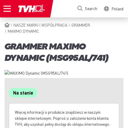
Skip
Search
Poland
to
main
content
NASZE MARKI I WSPÓŁPRACA
GRAMMER
BREADCRUMB
MAXIMO DYNAMIC
GRAMMER MAXIMO
DYNAMIC (MSG95AL/741)
Na stanie
Więcej informacji o produkcie znajdziesz w naszym
sklepie internetowym. Poproś o założenie konta klienta
TVH, aby uzyskać pełny dostęp do sklepu internetowego: