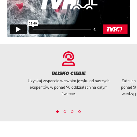
BLISKO CIEBIE
Uzyskaj wsparcie w swoim języku od naszych
Zatrudni
ekspertów w ponad 90 oddziałach na całym
ponad 50
świecie.
wiedzą p