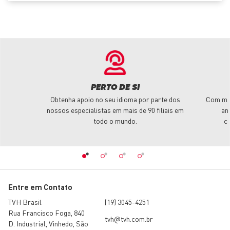
PERTO DE SI
Obtenha apoio no seu idioma por parte dos
Com mai
nossos especialistas em mais de 90 filiais em
an
todo o mundo.
c
Entre em Contato
TVH Brasil
(19) 3045-4251
Rua Francisco Foga, 840
tvh@tvh.com.br
D. Industrial, Vinhedo, São