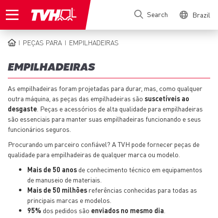
Pular
Search
Brazil
para
o
conteúdo
PEÇAS PARA
EMPILHADEIRAS
principal
TRILHA
DE
EMPILHADEIRAS
NAVEGAÇÃO
As empilhadeiras foram projetadas para durar, mas, como qualquer
outra máquina, as peças das empilhadeiras são
suscetíveis ao
desgaste
. Peças e acessórios de alta qualidade para empilhadeiras
são essenciais para manter suas empilhadeiras funcionando e seus
funcionários seguros.
Procurando um parceiro confiável? A TVH pode fornecer peças de
qualidade para empilhadeiras de qualquer marca ou modelo.
Mais de 50 anos
de conhecimento técnico em equipamentos
de manuseio de materiais.
Mais de 50 milhões
referências conhecidas para todas as
principais marcas e modelos.
95%
dos pedidos são
enviados no mesmo dia
.