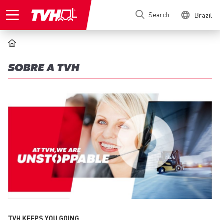
Pular
Search
Brazil
para
o
conteúdo
principal
TRILHA
DE
SOBRE A TVH
NAVEGAÇÃO
TVH KEEPS YOU GOING.