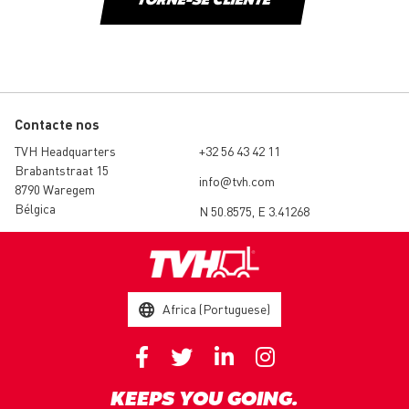
TORNE-SE CLIENTE
Contacte nos
TVH Headquarters
+32 56 43 42 11
Brabantstraat 15
info@tvh.com
8790 Waregem
Bélgica
N 50.8575, E 3.41268
Africa (Portuguese)
KEEPS YOU GOING.