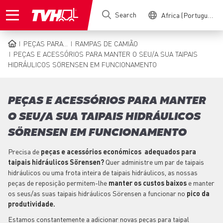
Skip
Search
Africa (Portuguese)
to
main
content
PEÇAS PARA...
RAMPAS DE CAMIÃO
BREADCRUMB
PEÇAS E ACESSÓRIOS PARA MANTER O SEU/A SUA TAIPAIS
HIDRÁULICOS SÖRENSEN EM FUNCIONAMENTO
PEÇAS E ACESSÓRIOS PARA MANTER
O SEU/A SUA TAIPAIS HIDRÁULICOS
SÖRENSEN EM FUNCIONAMENTO
Precisa de
peças e acessórios económicos adequados para
taipais hidráulicos Sörensen?
Quer administre um par de taipais
hidráulicos ou uma frota inteira de taipais hidráulicos, as nossas
peças de reposição permitem-lhe
manter os custos baixos
e manter
os seus/as suas taipais hidráulicos Sörensen a funcionar no
pico da
produtividade.
Estamos constantemente a adicionar novas peças para taipal