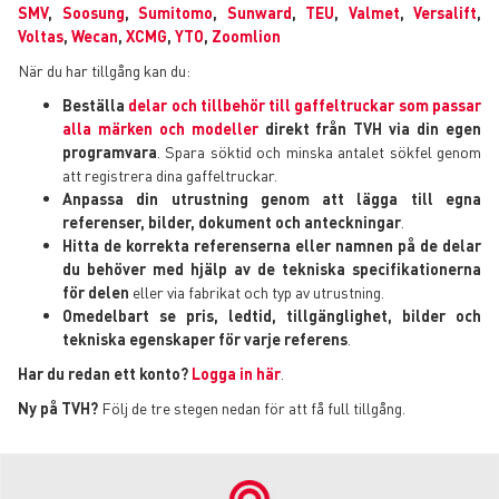
SMV
,
Soosung
,
Sumitomo
,
Sunward
,
TEU
,
Valmet
,
Versalift
,
Voltas
,
Wecan
,
XCMG
,
YTO
,
Zoomlion
När du har tillgång kan du:
Beställa
delar och tillbehör till gaffeltruckar som passar
alla märken och modeller
direkt från TVH via din egen
programvara
. Spara söktid och minska antalet sökfel genom
att registrera dina gaffeltruckar.
Anpassa din utrustning genom att lägga till egna
referenser, bilder, dokument och anteckningar
.
Hitta de korrekta referenserna eller namnen på de delar
du behöver med hjälp av de tekniska specifikationerna
för delen
eller via fabrikat och typ av utrustning.
Omedelbart se pris, ledtid, tillgänglighet, bilder och
tekniska egenskaper för varje referens
.
Har du redan ett konto?
Logga in här
.
Ny på TVH?
Följ de tre stegen nedan för att få full tillgång.