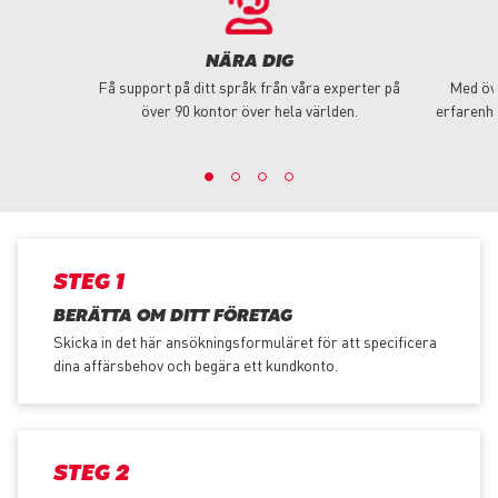
NÄRA DIG
Få support på ditt språk från våra experter på
Med öve
över 90 kontor över hela världen.
erfarenhe
STEG 1
BERÄTTA OM DITT FÖRETAG
Skicka in det här ansökningsformuläret för att specificera
dina affärsbehov och begära ett kundkonto.
STEG 2