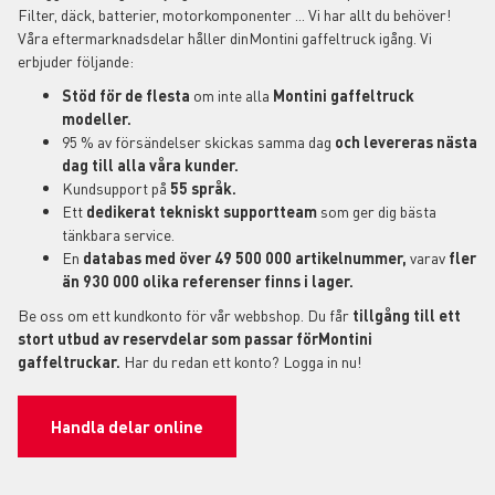
Filter, däck, batterier, motorkomponenter ... Vi har allt du behöver!
Våra eftermarknadsdelar håller dinMontini gaffeltruck igång. Vi
erbjuder följande:
Stöd för de flesta
om inte alla
Montini gaffeltruck
modeller.
95 % av försändelser skickas samma dag
och levereras nästa
dag till alla våra kunder.
Kundsupport på
55 språk.
Ett
dedikerat tekniskt supportteam
som ger dig bästa
tänkbara service.
En
databas med över 49 500 000 artikelnummer,
varav
fler
än 930 000 olika referenser finns i lager.
Be oss om ett kundkonto för vår webbshop. Du får
tillgång till ett
stort utbud av reservdelar som passar förMontini
gaffeltruckar.
Har du redan ett konto? Logga in nu!
Handla delar online