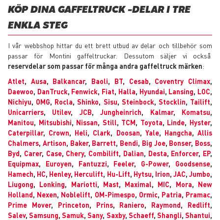
KÖP DINA GAFFELTRUCK -DELAR I TRE
ENKLA STEG
I vår webbshop hittar du ett brett utbud av delar och tillbehör som
passar för Montini gaffeltruckar. Dessutom säljer vi också
reservdelar som passar för många andra gaffeltruck märken
:
Atlet
,
Ausa
,
Balkancar
,
Baoli
,
BT
,
Cesab
,
Coventry Climax
,
Daewoo
,
DanTruck
,
Fenwick
,
Fiat
,
Halla
,
Hyundai
,
Lansing
,
LOC
,
Nichiyu
,
OMG
,
Rocla
,
Shinko
,
Sisu
,
Steinbock
,
Stocklin
,
Tailift
,
Unicarriers
,
Utilev
,
JCB
,
Jungheinrich
,
Kalmar
,
Komatsu
,
Manitou
,
Mitsubishi
,
Nissan
,
Still
,
TCM
,
Toyota
,
Linde
,
Hyster
,
Caterpillar
,
Crown
,
Heli
,
Clark
,
Doosan
,
Yale
,
Hangcha
,
Allis
Chalmers
,
Artison
,
Baker
,
Barrett
,
Bendi
,
Big Joe
,
Bonser
,
Boss
,
Byd
,
Carer
,
Case
,
Chery
,
Combilift
,
Dalian
,
Desta
,
Enforcer
,
EP
,
Equipmax
,
Euroyen
,
Fantuzzi
,
Feeler
,
G-Power
,
Goodsense
,
Hamech
,
HC
,
Henley
,
Herculift
,
Hu-Lift
,
Hytsu
,
Irion
,
JAC
,
Jumbo
,
Liugong
,
Lonking
,
Mariotti
,
Mast
,
Maximal
,
MIC
,
Mora
,
New
Holland
,
Nexen
,
Noblelift
,
OM-Pimespo
,
Ormic
,
Patria
,
Pramac
,
Prime Mover
,
Princeton
,
Prins
,
Raniero
,
Raymond
,
Redlift
,
Salev
,
Samsung
,
Samuk
,
Sany
,
Saxby
,
Schaeff
,
Shangli
,
Shantui
,