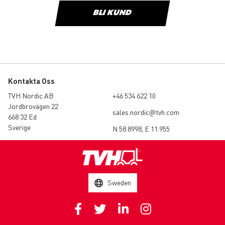
BLI KUND
Kontakta Oss
TVH Nordic AB
+46 534 622 10
Jordbrovägen 22
sales.nordic@tvh.com
668 32 Ed
Sverige
N 58.8998, E 11.955
Sweden