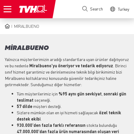
Skip
Search
Turkey
to
main
content
MIRALBUENO
BREADCRUMB
MIRALBUENO
Yalnızca müşterilerimizin aradığı standartlara uyan ürünler dağıtıyoruz
ve bu nedenle
Miralbueno'yu öneriyor ve tedarik ediyoruz
. Birinci
sınıf hizmet garantimiz ve derinlemesine teknik bilgi birikimimiz bizi
Miralbueno koltuklarınız konusunda güvenilir tedarikçiniz haline
getirmektedir. Sunduğumuz diğer hizmetler:
Tüm müşterilerimiz için
%95 aynı gün sevkiyat
,
sonraki gün
teslimat
seçeneği.
57 dilde
müşteri desteği.
Sizlere mümkün olan en iyi hizmeti sağlayacak
özel teknik
destek
ekibi
.
930.000'den fazla farklı referansın
stokta bulunduğu
47.000.000'dan fazla ürün numarasından oluşan veri