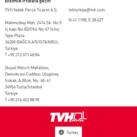
Bİzİmle İrtİbata geçİn
TVH Yedek Parça Ticaret A.Ş.
tvhturkiye@tvh.com
N 41.1198, E 28.627
Mahmutbey Mah. 2414 Sk. No:5
İç kapı No:82/Ofis No:47 İstoç
Tepe Plaza
34200 BAĞCILAR/ISTANBUL
Türkiye
T +90 212 671 48 84
(Asya)
Mescit Mahallesi,
Demokrasi Caddesi, Ulugüney
Sokak, A Blok, No: 40-41
34956 Tuzla/İstanbul
Türkiye
T +90 216 452 88 90
Turkey