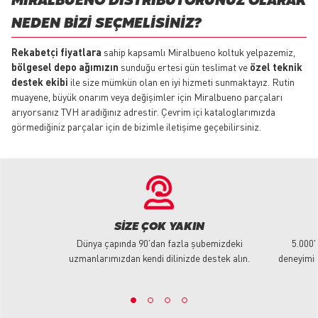
MIRALBUENO DISTRIBÜTÖRÜNÜZ OLARAK
NEDEN BIZI SEÇMELISINIZ?
Rekabetçi fiyatlara
sahip kapsamlı Miralbueno koltuk yelpazemiz,
bölgesel depo ağımızın
sunduğu ertesi gün teslimat ve
özel teknik
destek ekibi
ile size mümkün olan en iyi hizmeti sunmaktayız. Rutin
muayene, büyük onarım veya değişimler için Miralbueno parçaları
arıyorsanız TVH aradığınız adrestir. Çevrim içi kataloglarımızda
görmediğiniz parçalar için de bizimle iletişime geçebilirsiniz.
SIZE ÇOK YAKIN
Dünya çapında 90'dan fazla şubemizdeki
5.000'
uzmanlarımızdan kendi dilinizde destek alın.
deneyimim