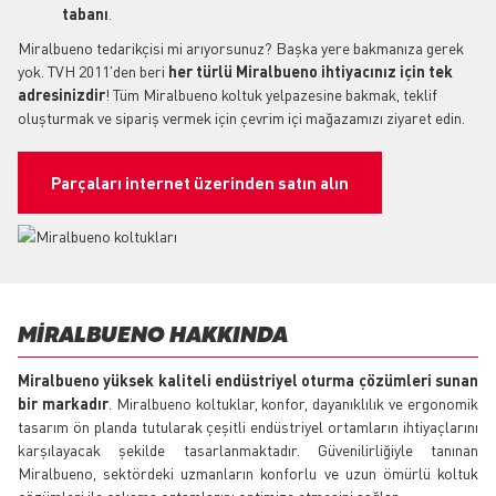
tabanı
.
Miralbueno tedarikçisi mi arıyorsunuz? Başka yere bakmanıza gerek
yok. TVH 2011'den beri
her türlü Miralbueno ihtiyacınız için tek
adresinizdir
! Tüm Miralbueno koltuk yelpazesine bakmak, teklif
oluşturmak ve sipariş vermek için çevrim içi mağazamızı ziyaret edin.
Parçaları internet üzerinden satın alın
MIRALBUENO HAKKINDA
Miralbueno yüksek kaliteli endüstriyel oturma çözümleri sunan
bir markadır
. Miralbueno koltuklar, konfor, dayanıklılık ve ergonomik
tasarım ön planda tutularak çeşitli endüstriyel ortamların ihtiyaçlarını
karşılayacak şekilde tasarlanmaktadır. Güvenilirliğiyle tanınan
Miralbueno, sektördeki uzmanların konforlu ve uzun ömürlü koltuk
çözümleri ile çalışma ortamlarını optimize etmesini sağlar.