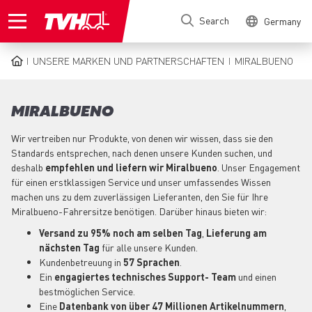
Skip
Search
Germany
to
main
content
UNSERE MARKEN UND PARTNERSCHAFTEN
MIRALBUENO
BREADCRUMB
MIRALBUENO
Wir vertreiben nur Produkte, von denen wir wissen, dass sie den
Standards entsprechen, nach denen unsere Kunden suchen, und
deshalb
empfehlen und liefern wir Miralbueno
. Unser Engagement
für einen erstklassigen Service und unser umfassendes Wissen
machen uns zu dem zuverlässigen Lieferanten, den Sie für Ihre
Miralbueno-Fahrersitze benötigen. Darüber hinaus bieten wir:
Versand zu 95% noch am selben Tag
,
Lieferung am
nächsten Tag
für alle unsere Kunden.
Kundenbetreuung in
57 Sprachen
.
Ein
engagiertes technisches Support-
Team
und einen
bestmöglichen Service.
Eine
Datenbank von über 47 Millionen Artikelnummern
,