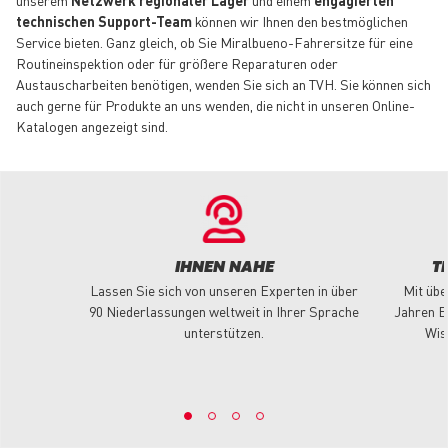
unserem
Netzwerk regionaler Lager
und einem
engagierten
technischen Support-Team
können wir Ihnen den bestmöglichen
Service bieten. Ganz gleich, ob Sie Miralbueno-Fahrersitze für eine
Routineinspektion oder für größere Reparaturen oder
Austauscharbeiten benötigen, wenden Sie sich an TVH. Sie können sich
auch gerne für Produkte an uns wenden, die nicht in unseren Online-
Katalogen angezeigt sind.
IHNEN NAHE
T
Lassen Sie sich von unseren Experten in über
Mit übe
90 Niederlassungen weltweit in Ihrer Sprache
Jahren E
unterstützen.
Wis