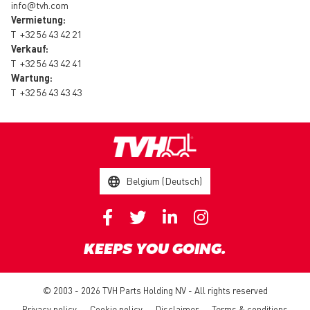
info@tvh.com
Vermietung:
T
+32 56 43 42 21
Verkauf:
T
+32 56 43 42 41
Wartung:
T
+32 56 43 43 43
Belgium (Deutsch)
KEEPS YOU GOING.
© 2003 - 2026 TVH Parts Holding NV - All rights reserved
Privacy policy
Cookie policy
Disclaimer
Terms & conditions