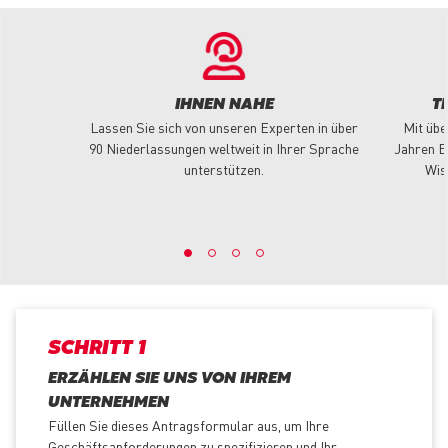
IHNEN NAHE
T
Lassen Sie sich von unseren Experten in über
Mit übe
90 Niederlassungen weltweit in Ihrer Sprache
Jahren E
unterstützen.
Wis
SCHRITT 1
ERZÄHLEN SIE UNS VON IHREM
UNTERNEHMEN
Füllen Sie dieses Antragsformular aus, um Ihre
Geschäftsanforderungen zu spezifizieren und Ihr