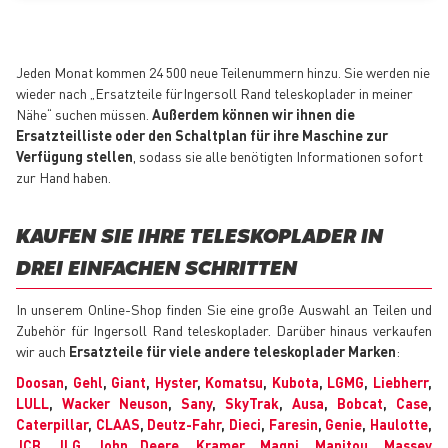
Jeden Monat kommen 24 500 neue Teilenummern hinzu. Sie werden nie
wieder nach „Ersatzteile fürIngersoll Rand teleskoplader in meiner
Nähe“ suchen müssen.
Außerdem können wir ihnen die
Ersatzteilliste oder den Schaltplan für ihre Maschine zur
Verfügung stellen
, sodass sie alle benötigten Informationen sofort
zur Hand haben.
KAUFEN SIE IHRE TELESKOPLADER IN
DREI EINFACHEN SCHRITTEN
In unserem Online-Shop finden Sie eine große Auswahl an Teilen und
Zubehör für Ingersoll Rand teleskoplader. Darüber hinaus verkaufen
wir auch
Ersatzteile für viele andere teleskoplader Marken
:
Doosan
,
Gehl
,
Giant
,
Hyster
,
Komatsu
,
Kubota
,
LGMG
,
Liebherr
,
LULL
,
Wacker Neuson
,
Sany
,
SkyTrak
,
Ausa
,
Bobcat
,
Case
,
Caterpillar
,
CLAAS
,
Deutz-Fahr
,
Dieci
,
Faresin
,
Genie
,
Haulotte
,
JCB
,
JLG
,
John Deere
,
Kramer
,
Magni
,
Manitou
,
Massey