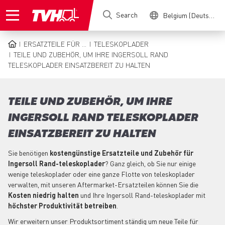
Skip
Search
Belgium (Deutsch)
to
main
content
ERSATZTEILE FÜR ...
TELESKOPLADER
BREADCRUMB
TEILE UND ZUBEHÖR, UM IHRE INGERSOLL RAND
TELESKOPLADER EINSATZBEREIT ZU HALTEN
TEILE UND ZUBEHÖR, UM IHRE
INGERSOLL RAND TELESKOPLADER
EINSATZBEREIT ZU HALTEN
Sie benötigen
kostengünstige Ersatzteile und Zubehör für
Ingersoll Rand-teleskoplader
? Ganz gleich, ob Sie nur einige
wenige teleskoplader oder eine ganze Flotte von teleskoplader
verwalten, mit unseren Aftermarket-Ersatzteilen können Sie die
Kosten niedrig halten
und Ihre Ingersoll Rand-teleskoplader mit
höchster Produktivität betreiben
.
Wir erweitern unser Produktsortiment ständig um neue Teile für