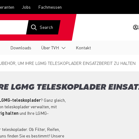
feranten
Jobs
Fachmessen
g
Downloads
Über TVH
Kontakt
UBEHÖR, UM IHRE LGMG TELESKOPLADER EINSATZBEREIT ZU HALTEN
HRE LGMG TELESKOPLADER EINSAT
 LGMG-teleskoplader
? Ganz gleich,
on teleskoplader verwalten, mit
ig halten
und Ihre LGMG-
teleskoplader. Ob Filter, Reifen,
uns finden Sie es bestimmt! Unsere