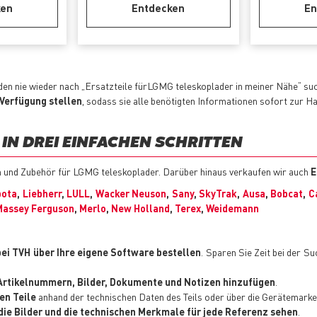
ken
Entdecken
En
en nie wieder nach „Ersatzteile fürLGMG teleskoplader in meiner Nähe“ s
 Verfügung stellen
, sodass sie alle benötigten Informationen sofort zur H
 IN DREI EINFACHEN SCHRITTEN
en und Zubehör für LGMG teleskoplader. Darüber hinaus verkaufen wir auch
E
bota
,
Liebherr
,
LULL
,
Wacker Neuson
,
Sany
,
SkyTrak
,
Ausa
,
Bobcat
,
C
Massey Ferguson
,
Merlo
,
New Holland
,
Terex
,
Weidemann
bei TVH über Ihre eigene Software bestellen
. Sparen Sie Zeit bei der S
e Artikelnummern, Bilder, Dokumente und Notizen hinzufügen
.
en Teile
anhand der technischen Daten des Teils oder über die Gerätemarke 
t, die Bilder und die technischen Merkmale für jede Referenz sehen
.