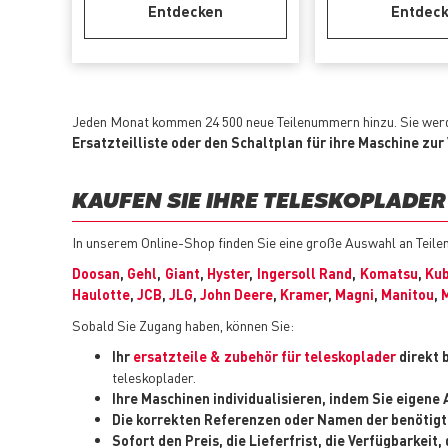
Entdecken
Entdec
Jeden Monat kommen 24 500 neue Teilenummern hinzu. Sie werd
Ersatzteilliste oder den Schaltplan für ihre Maschine zur
KAUFEN SIE IHRE TELESKOPLADER
In unserem Online-Shop finden Sie eine große Auswahl an Teil
Doosan
,
Gehl
,
Giant
,
Hyster
,
Ingersoll Rand
,
Komatsu
,
Ku
Haulotte
,
JCB
,
JLG
,
John Deere
,
Kramer
,
Magni
,
Manitou
,
Sobald Sie Zugang haben, können Sie:
Ihr
ersatzteile & zubehör für teleskoplader
direkt 
teleskoplader.
Ihre Maschinen individualisieren, indem Sie eigen
Die korrekten Referenzen oder Namen der benötigt
Sofort den Preis, die Lieferfrist, die Verfügbarkei