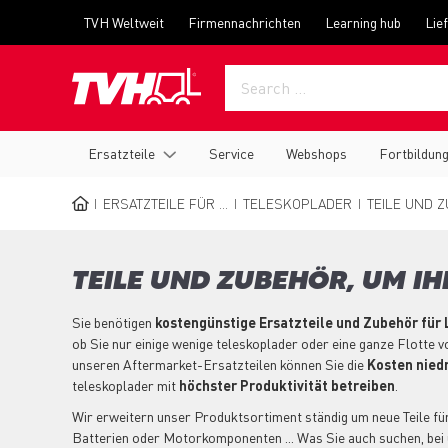
Skip
Top
TVH Weltweit
Firmennachrichten
Learning hub
Lie
to
menu
main
content
Main
Ersatzteile
Service
Webshops
Fortbildun
navigation
ERSATZTEILE FÜR ...
TELESKOPLADER
TEILE UND Z
BREADCRUMB
TEILE UND ZUBEHÖR, UM I
Sie benötigen
kostengünstige Ersatzteile und Zubehör für
ob Sie nur einige wenige teleskoplader oder eine ganze Flotte v
unseren Aftermarket-Ersatzteilen können Sie die
Kosten niedr
teleskoplader mit
höchster Produktivität betreiben
.
Wir erweitern unser Produktsortiment ständig um neue Teile für 
Batterien oder Motorkomponenten ... Was Sie auch suchen, bei 