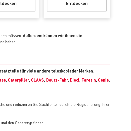
tdecken
Entdecken
uchen müssen.
Außerdem können wir ihnen die
and haben.
rsatzteile für viele andere teleskoplader Marken
:
ase
,
Caterpillar
,
CLAAS
,
Deutz-Fahr
,
Dieci
,
Faresin
,
Genie
,
uche und reduzieren Sie Suchfehler durch die Registrierung Ihrer
und den Gerätetyp finden.