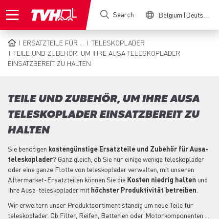
Skip
Search
Belgium (Deutsch)
to
main
content
ERSATZTEILE FÜR ...
TELESKOPLADER
BREADCRUMB
TEILE UND ZUBEHÖR, UM IHRE AUSA TELESKOPLADER
EINSATZBEREIT ZU HALTEN
TEILE UND ZUBEHÖR, UM IHRE AUSA
TELESKOPLADER EINSATZBEREIT ZU
HALTEN
Sie benötigen
kostengünstige Ersatzteile und Zubehör für Ausa-
teleskoplader
? Ganz gleich, ob Sie nur einige wenige teleskoplader
oder eine ganze Flotte von teleskoplader verwalten, mit unseren
Aftermarket-Ersatzteilen können Sie die
Kosten niedrig halten
und
Ihre Ausa-teleskoplader mit
höchster Produktivität betreiben
.
Wir erweitern unser Produktsortiment ständig um neue Teile für
teleskoplader. Ob Filter, Reifen, Batterien oder Motorkomponenten ...