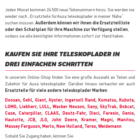
Jeden Monat kommen 24 500 neue Teilenummern hinzu. Sie werden nie
wieder nach „Ersatzteile fürAusa teleskoplader in meiner Nähe“
suchen müssen.
Außerdem können wir ihnen die Ersatzteilliste
oder den Schaltplan für ihre Maschine zur Verfügung stellen
,
sodass sie alle benötigten Informationen sofort zur Hand haben.
KAUFEN SIE IHRE TELESKOPLADER IN
DREI EINFACHEN SCHRITTEN
In unserem Online-Shop finden Sie eine große Auswahl an Teilen und
Zubehör für Ausa teleskoplader. Darüber hinaus verkaufen wir auch
Ersatzteile für viele andere teleskoplader Marken
:
Doosan
,
Gehl
,
Giant
,
Hyster
,
Ingersoll Rand
,
Komatsu
,
Kubota
,
LGMG
,
Liebherr
,
LULL
,
Wacker Neuson
,
Sany
,
SkyTrak
,
Bobcat
,
Case
,
Caterpillar
,
CLAAS
,
Deutz-Fahr
,
Dieci
,
Faresin
,
Genie
,
Haulotte
,
JCB
,
JLG
,
John Deere
,
Kramer
,
Magni
,
Manitou
,
Massey Ferguson
,
Merlo
,
New Holland
,
Terex
,
Weidemann
Sobald Sie Zugang haben, können Sie: