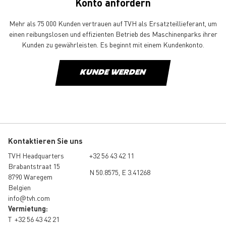
Konto anfordern
Mehr als 75 000 Kunden vertrauen auf TVH als Ersatzteillieferant, um
einen reibungslosen und effizienten Betrieb des Maschinenparks ihrer
Kunden zu gewährleisten. Es beginnt mit einem Kundenkonto.
KUNDE WERDEN
Kontaktieren Sie uns
TVH Headquarters
+32 56 43 42 11
Brabantstraat 15
N 50.8575, E 3.41268
8790 Waregem
Belgien
info@tvh.com
Vermietung:
T
+32 56 43 42 21