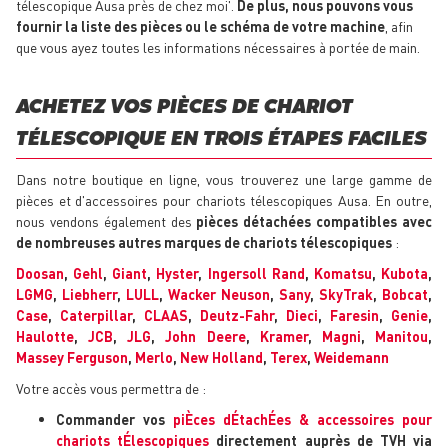
télescopique Ausa près de chez moi'.
De plus, nous pouvons vous
fournir la liste des pièces ou le schéma de votre machine
, afin
que vous ayez toutes les informations nécessaires à portée de main.
ACHETEZ VOS PIÈCES DE CHARIOT
TÉLESCOPIQUE EN TROIS ÉTAPES FACILES
Dans notre boutique en ligne, vous trouverez une large gamme de
pièces et d'accessoires pour chariots télescopiques Ausa. En outre,
nous vendons également des
pièces détachées compatibles avec
de nombreuses autres marques de chariots télescopiques
:
Doosan
,
Gehl
,
Giant
,
Hyster
,
Ingersoll Rand
,
Komatsu
,
Kubota
,
LGMG
,
Liebherr
,
LULL
,
Wacker Neuson
,
Sany
,
SkyTrak
,
Bobcat
,
Case
,
Caterpillar
,
CLAAS
,
Deutz-Fahr
,
Dieci
,
Faresin
,
Genie
,
Haulotte
,
JCB
,
JLG
,
John Deere
,
Kramer
,
Magni
,
Manitou
,
Massey Ferguson
,
Merlo
,
New Holland
,
Terex
,
Weidemann
Votre accès vous permettra de :
Commander vos
piÈces dÉtachÉes & accessoires pour
chariots tÉlescopiques
directement auprès de TVH via