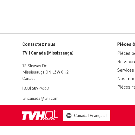
Contactez nous
Pièces 
TVH Canada (Mississauga)
Pièces po
Ressour
75 Skyway Dr
Services 
Mississauga ON L5W 0H2
Canada
Nos marq
Pièces r
(800) 509-7668
tvhcanada@tvh.com
Canada (Français)
© 2003 - 2026 TVH Parts Holding NV - All rights reserved