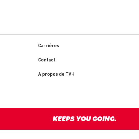
Carrières
Custom
Contact
menu
A propos de TVH
KEEPS YOU GOING.
y
Disclaimer
Terms & conditions
Responsible Disclosure