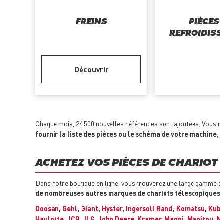
FREINS
PIÈCES
REFROIDIS
Découvrir
Chaque mois, 24 500 nouvelles références sont ajoutées. Vous n
fournir la liste des pièces ou le schéma de votre machine
,
ACHETEZ VOS PIÈCES DE CHARIOT 
Dans notre boutique en ligne, vous trouverez une large gamme 
de nombreuses autres marques de chariots télescopiques
Doosan
,
Gehl
,
Giant
,
Hyster
,
Ingersoll Rand
,
Komatsu
,
Kub
Haulotte
,
JCB
,
JLG
,
John Deere
,
Kramer
,
Magni
,
Manitou
,