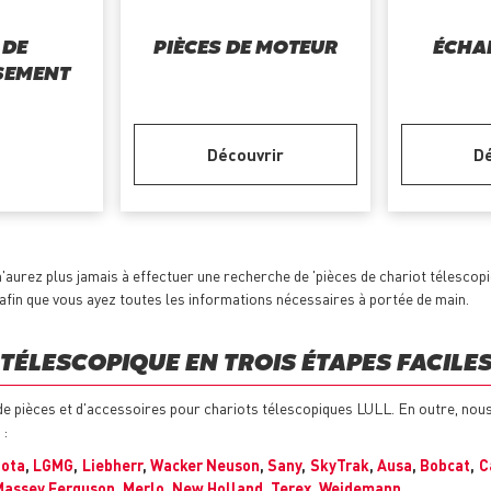
 DE
PIÈCES DE MOTEUR
ÉCHA
SEMENT
Découvrir
Dé
'aurez plus jamais à effectuer une recherche de 'pièces de chariot télescop
 afin que vous ayez toutes les informations nécessaires à portée de main.
TÉLESCOPIQUE EN TROIS ÉTAPES FACILE
de pièces et d'accessoires pour chariots télescopiques LULL. En outre, no
:
ota
,
LGMG
,
Liebherr
,
Wacker Neuson
,
Sany
,
SkyTrak
,
Ausa
,
Bobcat
,
C
Massey Ferguson
,
Merlo
,
New Holland
,
Terex
,
Weidemann