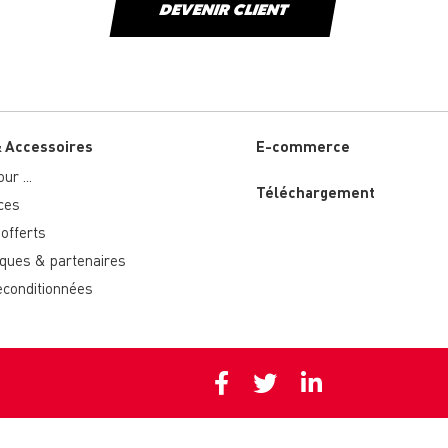
DEVENIR CLIENT
& Accessoires
E-commerce
ur ...
Téléchargement
ces
offerts
ues & partenaires
econditionnées
Privacy policy
Cookie polic