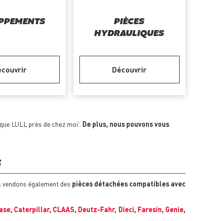
PPEMENTS
PIÈCES
HYDRAULIQUES
couvrir
Découvrir
ique LULL près de chez moi'.
De plus, nous pouvons vous
S
us vendons également des
pièces détachées compatibles avec
ase
,
Caterpillar
,
CLAAS
,
Deutz-Fahr
,
Dieci
,
Faresin
,
Genie
,