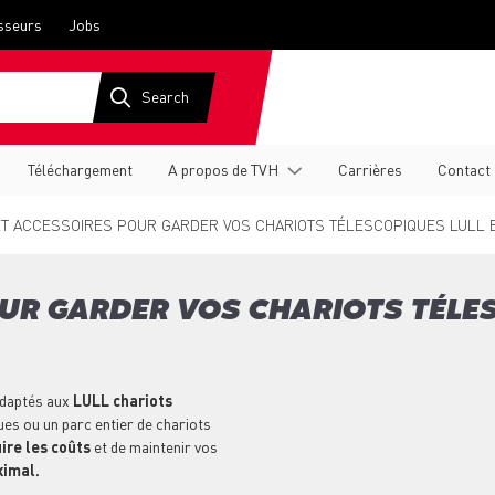
sseurs
Jobs
Téléchargement
A propos de TVH
Carrières
Contact
T ACCESSOIRES POUR GARDER VOS CHARIOTS TÉLESCOPIQUES LULL 
OUR GARDER VOS CHARIOTS TÉLE
daptés aux
LULL chariots
es ou un parc entier de chariots
ire les coûts
et de maintenir vos
ximal.