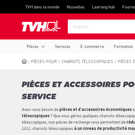
Skip
Top
TVH dans le monde
Nouvelles
Learning hub
Fourni
to
menu
main
content
Main
Pièces
Services
E-commerce
Formation
navigation
PIÈCES POUR
CHARIOTS TÉLESCOPIQUES
PIÈCES E
BREADCRUMB
PIÈCES ET ACCESSOIRES P
SERVICE
Avez-vous besoin de
pièces et d'accessoires économiques
a
télescopiques
? Que vous gériez quelques chariots télescopiqu
télescopiques, nos pièces de rechange vous permettent de
rédu
LULL chariots télescopiques
à un niveau de productivité ma