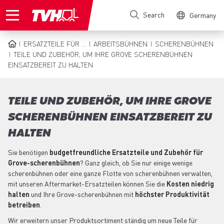
Skip
Search
Germany
to
main
content
ERSATZTEILE FÜR ...
ARBEITSBÜHNEN
SCHERENBÜHNEN
BREADCRUMB
TEILE UND ZUBEHÖR, UM IHRE GROVE SCHERENBÜHNEN
EINSATZBEREIT ZU HALTEN
TEILE UND ZUBEHÖR, UM IHRE GROVE
SCHERENBÜHNEN EINSATZBEREIT ZU
HALTEN
Sie benötigen
budgetfreundliche Ersatzteile und Zubehör für
Grove-scherenbühnen
? Ganz gleich, ob Sie nur einige wenige
scherenbühnen oder eine ganze Flotte von scherenbühnen verwalten,
mit unseren Aftermarket-Ersatzteilen können Sie die
Kosten niedrig
halten
und Ihre Grove-scherenbühnen mit
höchster Produktivität
betreiben
.
Wir erweitern unser Produktsortiment ständig um neue Teile für