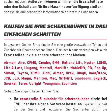
suchen müssen.
Außerdem können wir ihnen die Ersatzteilliste
oder den Schaltplan für ihre Maschine zur Verfügung stellen
,
sodass sie alle benötigten Informationen sofort zur Hand haben.
KAUFEN SIE IHRE SCHERENBÜHNE IN DREI
EINFACHEN SCHRITTEN
In unserem Online-Shop finden Sie eine große Auswahl an Teilen und
Zubehör für Grove scherenbühnen. Darüber hinaus verkaufen wir auch
Ersatzteile für viele andere scherenbühne Marken
:
Airman
,
Airo
,
CFMG
,
Condor
,
GMG
,
Holland Lift
,
Hyster
,
LGMG
,
Lift-A-Loft
,
Liugong
,
Mantall
,
Marklift
,
Noblelift
,
PB
,
Pop Up
,
Simon
,
Toyota
,
XCMG
,
Aichi
,
Almac
,
Bravi
,
Dingli
,
Imer/Iteco
,
JCB
,
JLG
,
Magni
,
Manitou
,
Mec
,
Niftylift
,
Sinoboom
,
Skyjack
,
Snorkel
,
Terex
,
Upright
,
Youngman
,
Zoomlion
Sobald Sie Zugang haben, können Sie:
Ihr
ersatzteile & zubehör für scherenbühnen
direkt bei
TVH über Ihre eigene Software bestellen
. Sparen Sie Zeit
bei der Suche und reduzieren Sie Suchfehler durch die