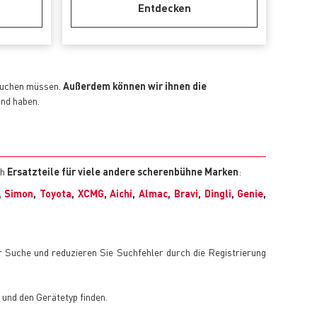
Entdecken
 suchen müssen.
Außerdem können wir ihnen die
and haben.
ch
Ersatzteile für viele andere scherenbühne Marken
:
,
Simon
,
Toyota
,
XCMG
,
Aichi
,
Almac
,
Bravi
,
Dingli
,
Genie
,
er Suche und reduzieren Sie Suchfehler durch die Registrierung
und den Gerätetyp finden.