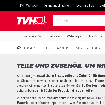
Skip
Top
TVH Weltweit
Firmennachrichten
Learning hub
Lie
to
menu
main
content
Main
Ersatzteile
Service
Webshops
Fortbildun
navigation
ERSATZTEILE FÜR ...
ARBEITSBÜHNEN
SCHERENBÜ
BREADCRUMB
TEILE UND ZUBEHÖR, UM I
Sie benötigen
bezahlbare Ersatzteile und Zubehör für Sn
ob Sie nur einige wenige scherenbühnen oder eine ganze Flotte
unseren Aftermarket-Ersatzteilen können Sie die
Kosten niedr
scherenbühnen mit
höchster Produktivität betreiben
.
Wir erweitern unser Produktsortiment ständig um neue Teile für
Batterien oder Motorkomponenten ... Was Sie auch suchen, bei 