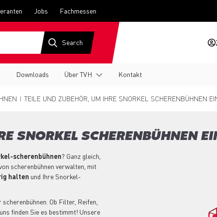
feranten
Jobs
Fachmessen
g
Downloads
Über TVH
Kontakt
HNEN
TEILE UND ZUBEHÖR, UM IHRE SNORKEL SCHERENBÜHNEN EIN
HRE SNORKEL SCHERENBÜHNEN EI
orkel-scherenbühnen
? Ganz gleich,
 von scherenbühnen verwalten, mit
ig halten
und Ihre Snorkel-
 scherenbühnen. Ob Filter, Reifen,
uns finden Sie es bestimmt! Unsere