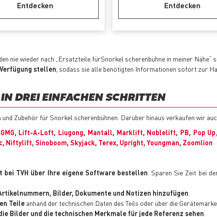
Entdecken
Entdecken
en nie wieder nach „Ersatzteile fürSnorkel scherenbühne in meiner Nähe“
 Verfügung stellen
, sodass sie alle benötigten Informationen sofort zur H
IN DREI EINFACHEN SCHRITTEN
en und Zubehör für Snorkel scherenbühnen. Darüber hinaus verkaufen wir au
LGMG
,
Lift-A-Loft
,
Liugong
,
Mantall
,
Marklift
,
Noblelift
,
PB
,
Pop Up
c
,
Niftylift
,
Sinoboom
,
Skyjack
,
Terex
,
Upright
,
Youngman
,
Zoomlion
t bei TVH über Ihre eigene Software bestellen
. Sparen Sie Zeit bei d
e Artikelnummern, Bilder, Dokumente und Notizen hinzufügen
.
en Teile
anhand der technischen Daten des Teils oder über die Gerätemarke 
t, die Bilder und die technischen Merkmale für jede Referenz sehen
.