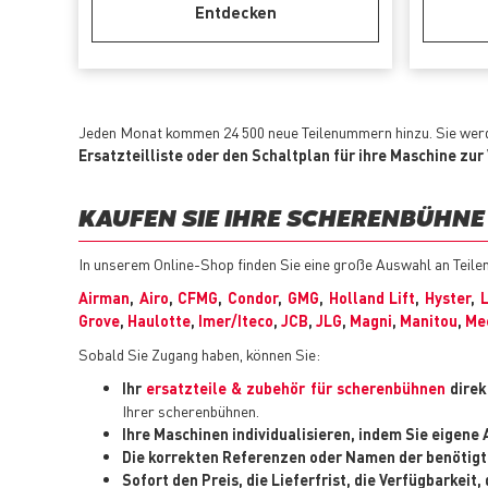
Entdecken
Jeden Monat kommen 24 500 neue Teilenummern hinzu. Sie werd
Ersatzteilliste oder den Schaltplan für ihre Maschine zur
KAUFEN SIE IHRE SCHERENBÜHNE 
In unserem Online-Shop finden Sie eine große Auswahl an Teil
Airman
,
Airo
,
CFMG
,
Condor
,
GMG
,
Holland Lift
,
Hyster
,
Grove
,
Haulotte
,
Imer/Iteco
,
JCB
,
JLG
,
Magni
,
Manitou
,
Me
Sobald Sie Zugang haben, können Sie:
Ihr
ersatzteile & zubehör für scherenbühnen
direk
Ihrer scherenbühnen.
Ihre Maschinen individualisieren, indem Sie eigen
Die korrekten Referenzen oder Namen der benötigt
Sofort den Preis, die Lieferfrist, die Verfügbarkei