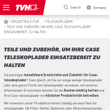
Skip
Search
Germany
to
main
content
ERSATZTEILE FÜR ...
TELESKOPLADER
BREADCRUMB
TEILE UND ZUBEHÖR, UM IHRE CASE TELESKOPLADER
EINSATZBEREIT ZU HALTEN
TEILE UND ZUBEHÖR, UM IHRE CASE
TELESKOPLADER EINSATZBEREIT ZU
HALTEN
Sie benötigen
bezahlbare Ersatzteile und Zubehör für Case-
teleskoplader
? Ganz gleich, ob Sie nur einige wenige teleskoplader
oder eine ganze Flotte von teleskoplader verwalten, mit unseren
Aftermarket-Ersatzteilen können Sie die
Kosten niedrig halten
und
Ihre Case-teleskoplader mit
höchster Produktivität betreiben
.
Wir erweitern unser Produktsortiment ständig um neue Teile für
teleskoplader. Ob Filter, Reifen, Batterien oder Motorkomponenten ...