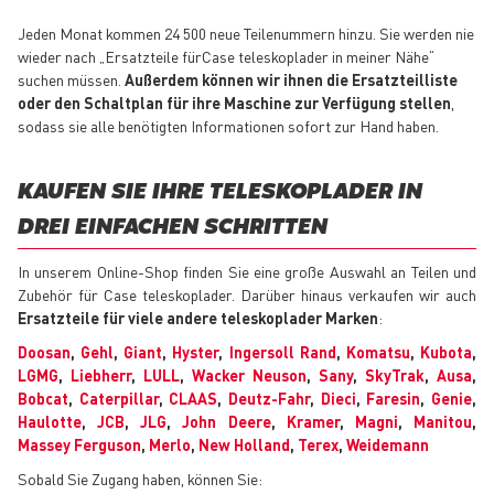
Jeden Monat kommen 24 500 neue Teilenummern hinzu. Sie werden nie
wieder nach „Ersatzteile fürCase teleskoplader in meiner Nähe“
suchen müssen.
Außerdem können wir ihnen die Ersatzteilliste
oder den Schaltplan für ihre Maschine zur Verfügung stellen
,
sodass sie alle benötigten Informationen sofort zur Hand haben.
KAUFEN SIE IHRE TELESKOPLADER IN
DREI EINFACHEN SCHRITTEN
In unserem Online-Shop finden Sie eine große Auswahl an Teilen und
Zubehör für Case teleskoplader. Darüber hinaus verkaufen wir auch
Ersatzteile für viele andere teleskoplader Marken
:
Doosan
,
Gehl
,
Giant
,
Hyster
,
Ingersoll Rand
,
Komatsu
,
Kubota
,
LGMG
,
Liebherr
,
LULL
,
Wacker Neuson
,
Sany
,
SkyTrak
,
Ausa
,
Bobcat
,
Caterpillar
,
CLAAS
,
Deutz-Fahr
,
Dieci
,
Faresin
,
Genie
,
Haulotte
,
JCB
,
JLG
,
John Deere
,
Kramer
,
Magni
,
Manitou
,
Massey Ferguson
,
Merlo
,
New Holland
,
Terex
,
Weidemann
Sobald Sie Zugang haben, können Sie: