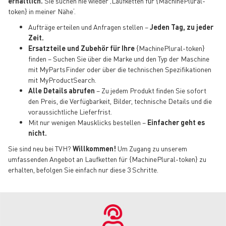
erhältlich.
Sie suchen nie wieder ‚Laufketten für {MachinePlural-
token} in meiner Nähe‘.
Aufträge erteilen und Anfragen stellen –
Jeden Tag, zu jeder
Zeit.
Ersatzteile und Zubehör für Ihre
{MachinePlural-token}
finden – Suchen Sie über die Marke und den Typ der Maschine
mit MyPartsFinder oder über die technischen Spezifikationen
mit MyProductSearch.
Alle Details abrufen
– Zu jedem Produkt finden Sie sofort
den Preis, die Verfügbarkeit, Bilder, technische Details und die
voraussichtliche Lieferfrist.
Mit nur wenigen Mausklicks bestellen –
Einfacher geht es
nicht.
Sie sind neu bei TVH?
Willkommen!
Um Zugang zu unserem
umfassenden Angebot an Laufketten für {MachinePlural-token} zu
erhalten, befolgen Sie einfach nur diese 3 Schritte.