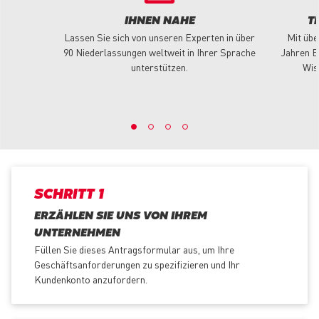
IHNEN NAHE
T
Lassen Sie sich von unseren Experten in über
Mit übe
90 Niederlassungen weltweit in Ihrer Sprache
Jahren E
unterstützen.
Wis
SCHRITT 1
ERZÄHLEN SIE UNS VON IHREM
UNTERNEHMEN
Füllen Sie dieses Antragsformular aus, um Ihre
Geschäftsanforderungen zu spezifizieren und Ihr
Kundenkonto anzufordern.