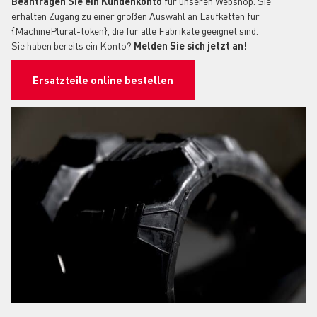
Beantragen Sie ein Kundenkonto
für unseren Webshop. Sie
erhalten Zugang zu einer großen Auswahl an Laufketten für
{MachinePlural-token}, die für alle Fabrikate geeignet sind.
Sie haben bereits ein Konto?
Melden Sie sich jetzt an!
Ersatzteile online bestellen