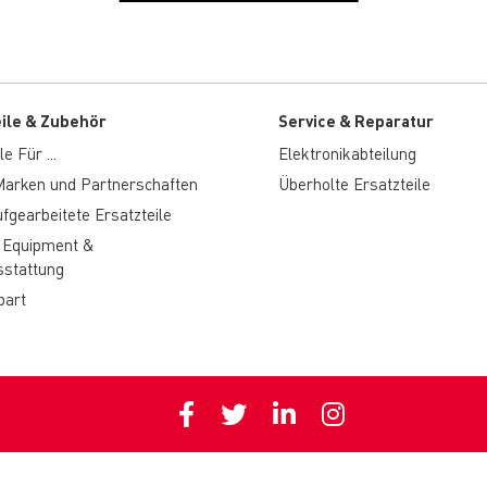
eile & Zubehör
Service & Reparatur
e Für ...
Elektronikabteilung
arken und Partnerschaften
Überholte Ersatzteile
fgearbeitete Ersatzteile
 Equipment &
stattung
part
Privacy policy
Cookie polic