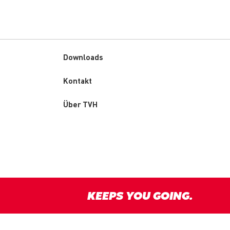
Downloads
Custom
Kontakt
menu
Über TVH
KEEPS YOU GOING.
y
Disclaimer
Terms & conditions
Responsible Disclosure