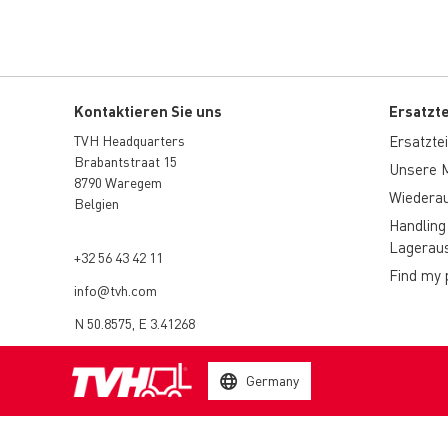
Kontaktieren Sie uns
Ersatzt
TVH Headquarters
Ersatzteil
Brabantstraat 15
Unsere M
8790 Waregem
Wiederau
Belgien
Handling
Lageraus
+32 56 43 42 11
Find my 
info@tvh.com
N 50.8575, E 3.41268
Germany
© 2003 - 2026 TVH Parts Holding NV - All rights reserved