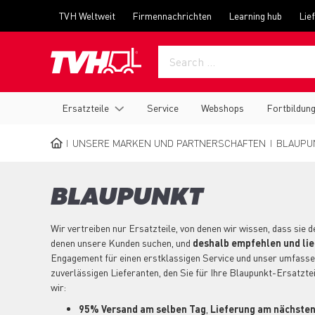
Skip
Top
TVH Weltweit
Firmennachrichten
Learning hub
Lie
to
menu
main
content
Main
Ersatzteile
Service
Webshops
Fortbildun
navigation
UNSERE MARKEN UND PARTNERSCHAFTEN
BLAUPU
BREADCRUMB
BLAUPUNKT
Wir vertreiben nur Ersatzteile, von denen wir wissen, dass sie
denen unsere Kunden suchen, und
deshalb empfehlen und lie
Engagement für einen erstklassigen Service und unser umfas
zuverlässigen Lieferanten, den Sie für Ihre Blaupunkt-Ersatzte
wir:
95% Versand am selben Tag
,
Lieferung am nächsten