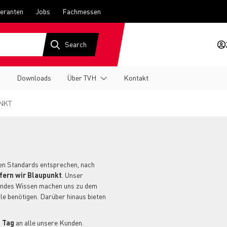
feranten
Jobs
Fachmessen
g
Downloads
Über TVH
Kontakt
NKT
 den Standards entsprechen, nach
fern wir Blaupunkt
. Unser
sendes Wissen machen uns zu dem
ile benötigen. Darüber hinaus bieten
 Tag
an alle unsere Kunden.