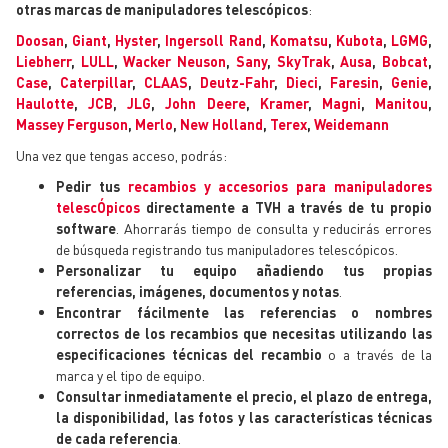
otras marcas de manipuladores telescópicos
:
Doosan
,
Giant
,
Hyster
,
Ingersoll Rand
,
Komatsu
,
Kubota
,
LGMG
,
Liebherr
,
LULL
,
Wacker Neuson
,
Sany
,
SkyTrak
,
Ausa
,
Bobcat
,
Case
,
Caterpillar
,
CLAAS
,
Deutz-Fahr
,
Dieci
,
Faresin
,
Genie
,
Haulotte
,
JCB
,
JLG
,
John Deere
,
Kramer
,
Magni
,
Manitou
,
Massey Ferguson
,
Merlo
,
New Holland
,
Terex
,
Weidemann
Una vez que tengas acceso, podrás:
Pedir tus
recambios y accesorios para manipuladores
telescÓpicos
directamente a TVH a través de tu propio
software
. Ahorrarás tiempo de consulta y reducirás errores
de búsqueda registrando tus manipuladores telescópicos.
Personalizar tu equipo añadiendo tus propias
referencias, imágenes, documentos y notas
.
Encontrar fácilmente las referencias o nombres
correctos de los recambios que necesitas utilizando las
especificaciones técnicas
del recambio
o a través de la
marca y el tipo de equipo.
Consultar inmediatamente el precio, el plazo de entrega,
la disponibilidad, las fotos y las características técnicas
de cada referencia
.