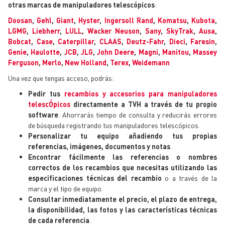
otras marcas de manipuladores telescópicos
:
Doosan
,
Gehl
,
Giant
,
Hyster
,
Ingersoll Rand
,
Komatsu
,
Kubota
,
LGMG
,
Liebherr
,
LULL
,
Wacker Neuson
,
Sany
,
SkyTrak
,
Ausa
,
Bobcat
,
Case
,
Caterpillar
,
CLAAS
,
Deutz-Fahr
,
Dieci
,
Faresin
,
Genie
,
Haulotte
,
JCB
,
JLG
,
John Deere
,
Magni
,
Manitou
,
Massey
Ferguson
,
Merlo
,
New Holland
,
Terex
,
Weidemann
Una vez que tengas acceso, podrás:
Pedir tus
recambios y accesorios para manipuladores
telescÓpicos
directamente a TVH a través de tu propio
software
. Ahorrarás tiempo de consulta y reducirás errores
de búsqueda registrando tus manipuladores telescópicos.
Personalizar tu equipo añadiendo tus propias
referencias, imágenes, documentos y notas
.
Encontrar fácilmente las referencias o nombres
correctos de los recambios que necesitas utilizando las
especificaciones técnicas
del recambio
o a través de la
marca y el tipo de equipo.
Consultar inmediatamente el precio, el plazo de entrega,
la disponibilidad, las fotos y las características técnicas
de cada referencia
.