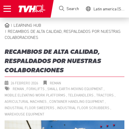
Skip
Search
Latin america (Spanish)
to
main
content
LEARNING HUB
BREADCRUMB
RECAMBIOS DE ALTA CALIDAD, RESPALDADOS POR NUESTRAS
COLABORACIONES
RECAMBIOS DE ALTA CALIDAD,
RESPALDADOS POR NUESTRAS
COLABORACIONES
26 FEBRERO 2026
REMAN
REMAN
FORKLIFTS
SMALL EARTH-MOVING EQUIPMENT
MOBILE ELEVATING WORK PLATFORMS
TELEHANDLERS
TRACTORS
AGRICULTURAL MACHINES
CONTAINER HANDLING EQUIPMENT
INDUSTRIAL FLOOR SWEEPERS
INDUSTRIAL FLOOR SCRUBBERS
WAREHOUSE EQUIPMENT