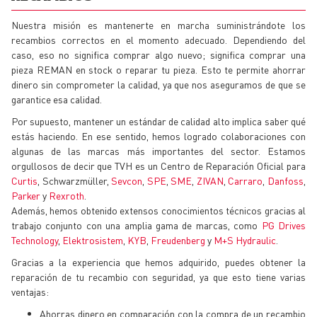
Nuestra misión es mantenerte en marcha suministrándote los
recambios correctos en el momento adecuado. Dependiendo del
caso, eso no significa comprar algo nuevo; significa comprar una
pieza REMAN en stock o reparar tu pieza. Esto te permite ahorrar
dinero sin comprometer la calidad, ya que nos aseguramos de que se
garantice esa calidad.
Por supuesto, mantener un estándar de calidad alto implica saber qué
estás haciendo. En ese sentido, hemos logrado colaboraciones con
algunas de las marcas más importantes del sector. Estamos
orgullosos de decir que TVH es un Centro de Reparación Oficial para
Curtis
, Schwarzmüller,
Sevcon
,
SPE
,
SME
,
ZIVAN
,
Carraro
,
Danfoss
,
Parker
y
Rexroth
.
Además, hemos obtenido extensos conocimientos técnicos gracias al
trabajo conjunto con una amplia gama de marcas, como
PG Drives
Technology
,
Elektrosistem
,
KYB
,
Freudenberg
y
M+S Hydraulic
.
Gracias a la experiencia que hemos adquirido, puedes obtener la
reparación de tu recambio con seguridad, ya que esto tiene varias
ventajas:
Ahorras dinero en comparación con la compra de un recambio