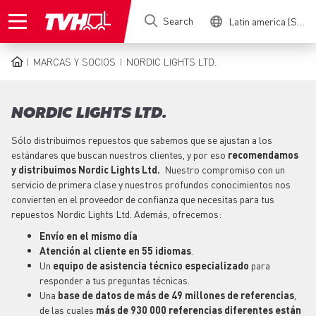
Skip
Search
Latin america (Spanish)
to
main
content
MARCAS Y SOCIOS
NORDIC LIGHTS LTD.
BREADCRUMB
NORDIC LIGHTS LTD.
Sólo distribuimos
repuestos
que sabemos que se ajustan a los
estándares que buscan nuestros clientes, y por eso
recomendamos
y distribuimos Nordic Lights Ltd.
Nuestro compromiso con un
servicio de primera clase y nuestros profundos conocimientos nos
convierten en el proveedor de confianza que necesitas para tus
repuestos
Nordic Lights Ltd. Además, ofrecemos:
Envío en el mismo día
Atención al cliente
en 55 idiomas
.
Un
equipo de asistencia técnico especializado
para
responder a tus preguntas técnicas.
Una
base de datos de más de 49 millones de referencias
,
de las cuales
más de 930 000 referencias diferentes están