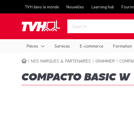
Skip
Top
TVH dans le monde
Nouvelles
Learning hub
Fourni
to
menu
main
content
Main
Pièces
Services
E-commerce
Formation
navigation
NOS MARQUES & PARTENAIRES
GRAMMER
COMPAC
BREADCRUMB
COMPACTO BASIC W