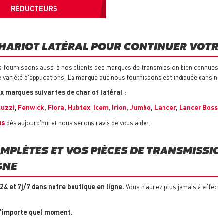
RÉDUCTEURS
HARIOT LATÉRAL POUR CONTINUER VOTR
 fournissons aussi à nos clients des marques de transmission bien connues
 variété d'applications. La marque que nous fournissons est indiquée dans no
x marques suivantes de chariot latéral :
tuzzi
,
Fenwick
,
Fiora
,
Hubtex
,
Icem
,
Irion
,
Jumbo
,
Lancer
,
Lancer Boss
us
dès aujourd'hui et nous serons ravis de vous aider.
MPLÈTES ET VOS PIÈCES DE TRANSMISSI
GNE
24 et 7j/7 dans notre boutique en ligne.
Vous n'aurez plus jamais à effec
n'importe quel moment.