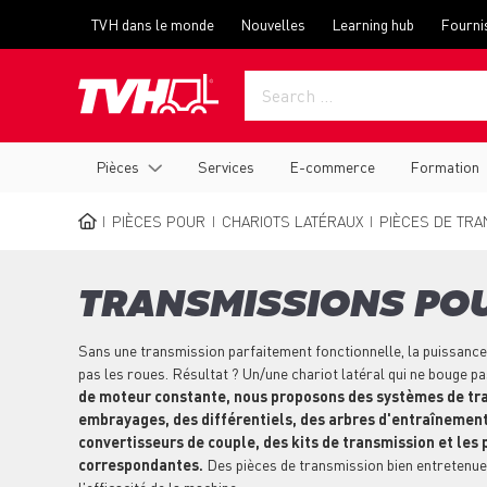
Skip
Top
TVH dans le monde
Nouvelles
Learning hub
Fourni
to
menu
main
content
Main
Pièces
Services
E-commerce
Formation
navigation
PIÈCES POUR
CHARIOTS LATÉRAUX
PIÈCES DE TRA
BREADCRUMB
TRANSMISSIONS POU
Sans une transmission parfaitement fonctionnelle, la puissance 
pas les roues. Résultat ? Un/une chariot latéral qui ne bouge pa
de moteur constante, nous proposons des systèmes de tr
embrayages, des différentiels, des arbres d'entraînement
convertisseurs de couple, des kits de transmission et les
correspondantes.
Des pièces de transmission bien entretenue