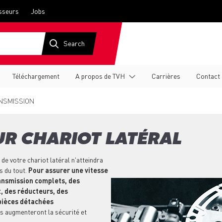
sseurs
Jobs
Téléchargement
A propos de TVH
Carrières
Contact
NSMISSION
R CHARIOT LATÉRAL
de votre chariot latéral n'atteindra
s du tout.
Pour assurer une vitesse
ansmission complets, des
, des réducteurs, des
 pièces détachées
s augmenteront la sécurité et