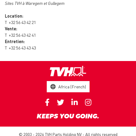
Sites TVH à Waregem et Gullegem
Location:
T
+32 56 43 42 21
Vente:
T
+32 56 43 42 41
Entretien:
T
+32 56 43 43 43
Africa (French)
KEEPS YOU GOING.
© 2003 - 2026 TVH Parts Holding NV - All rights reserved